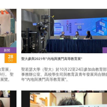
新聞
28
聖大參與2021年"內地與澳門高等教育展"
Oct
教育展」
聖若瑟大學（聖大）於10月22至24日參加由教育
行。 聖
事務辦公室、高校學生司與教育及青年發展局合辦的
育展覽。
年“內地與澳門高等教育展”。