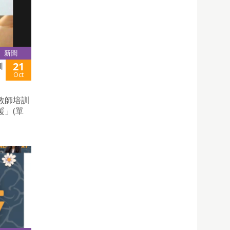
新聞
21
訓
Oct
教師培訓
」(單