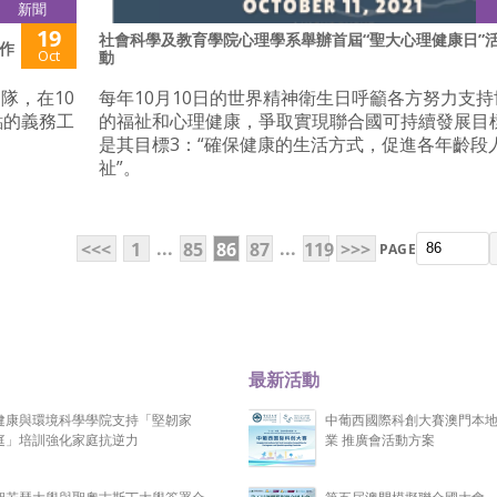
新聞
19
社會科學及教育學院心理學系舉辦首屆“聖大心理健康日”
作
Oct
動
隊，在10
每年10月10日的世界精神衛生日呼籲各方努力支
點的義務工
的福祉和心理健康，爭取實現聯合國可持續發展目
是其目標3：“確保健康的生活方式，促進各年齡段
祉”。
...
...
<<<
1
85
86
87
119
>>>
PAGE
最新活動
健康與環境科學學院支持「堅韌家
中葡西國際科創大賽澳門本
庭」培訓強化家庭抗逆力
業 推廣會活動方案