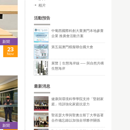
相片
活動預告
中葡西國際科創大賽澳門本地參賽
企業 推廣會活動方案
新聞
第五屆澳門模擬聯合國大會
23
Nov
展覽 | 生態海岸線 ── 與自然共構
生態海岸
最新消息
健康與環境科學學院支持「堅韌家
庭」培訓強化家庭抗逆力
聖若瑟大學與聖奧古斯丁大學簽署
合作備忘錄以加強全球夥伴關係
新聞