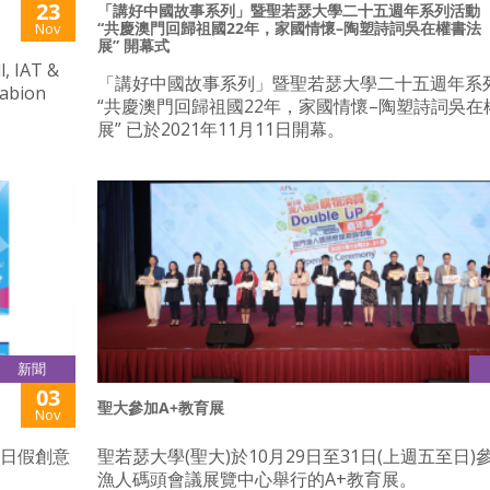
23
「講好中國故事系列」暨聖若瑟大學二十五週年系列活動
“共慶澳門回歸祖國22年，家國情懷–陶塑詩詞吳在權書法
Nov
展” 開幕式
IAT &
「講好中國故事系列」暨聖若瑟大學二十五週年系
Gabion
“共慶澳門回歸祖國22年，家國情懷–陶塑詩詞吳在
展” 已於2021年11月11日開幕。
新聞
03
聖大參加A+教育展
Nov
至27日假創意
聖若瑟大學(聖大)於10月29日至31日(上週五至日)
漁人碼頭會議展覽中心舉行的A+教育展。