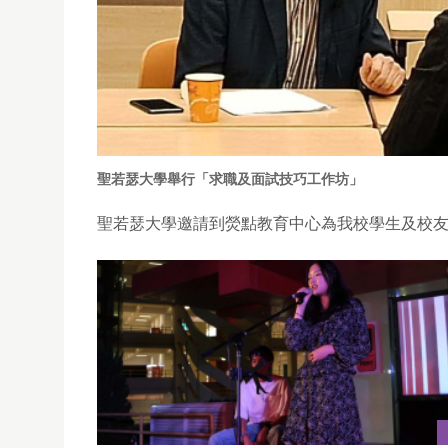
聖若瑟大學舉行「求職及面試技巧工作坊」
聖若瑟大學邀請到熒點教育中心為我校學生及校