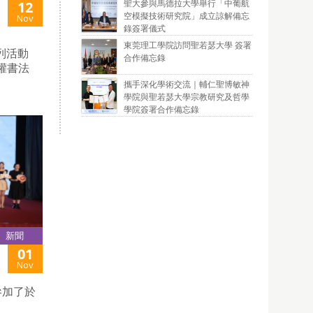
聖大參與馬德拉大學舉行「中葡航
12
空模擬技術研究院」成立諒解備忘
Nov
錄簽署儀式
東莞理工學院訪問聖若瑟大學 簽署
列活動
合作備忘錄
權書法
攜手深化學術交流｜輔仁聖博敏神
學院與聖若瑟大學宗教研究及哲學
學院簽署合作備忘錄
新聞
01
Nov
參加了於