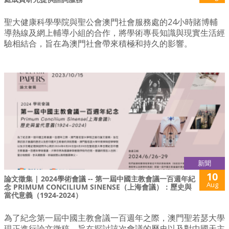
聖大健康科學學院與聖公會澳門社會服務處的24小時賭博輔
導熱線及網上輔導小組的合作，將學術專長知識與現實生活經
驗相結合，旨在為澳門社會帶來積極和持久的影響。
新聞
10
論文徵集 | 2024學術會議 -- 第一屆中國主教會議一百週年紀
Aug
念 PRIMUM CONCILIUM SINENSE（上海會議）：歷史與
當代意義（1924-2024）
為了紀念第一屆中國主教會議一百週年之際，澳門聖若瑟大學
現正進行論文徵稿，旨在探討該次會議的歷史以及對中國天主