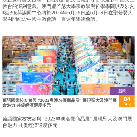
教會的深刻意義。澳門聖若瑟大學宗教學與哲學學院以及沙勿
略記憶與認同中心將於2024年6月26日至6月29日在聖若瑟大
學召開紀念中國主教會議一百週年學術會議。
新聞
04
葡語國家校友參與 “2023粵澳名優商品展” 展現聖大及澳門展
Aug
會魅力 共促經濟適度多元
葡語國家校友參與 “2023粵澳名優商品展” 展現聖大及澳門展
會魅力 共促經濟適度多元