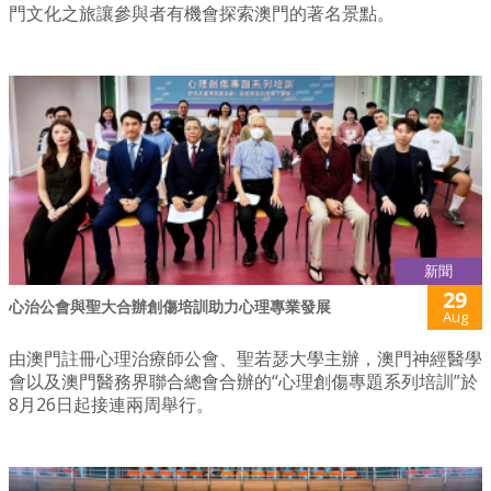
門文化之旅讓參與者有機會探索澳門的著名景點。
新聞
29
心治公會與聖大合辦創傷培訓助力心理專業發展
Aug
由澳門註冊心理治療師公會、聖若瑟大學主辦，澳門神經醫學
會以及澳門醫務界聯合總會合辦的“心理創傷專題系列培訓”於
8月26日起接連兩周舉行。