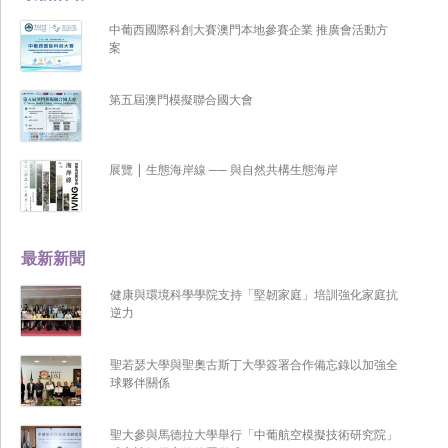
中葡西國際科創大賽澳門本地參賽企業 推廣會活動方
案
第五屆澳門模擬聯合國大會
展覽 | 生態海岸線 ── 與自然共構生態海岸
最新新聞
健康與環境科學學院支持「堅韌家庭」培訓強化家庭抗
逆力
聖若瑟大學與聖奧古斯丁大學簽署合作備忘錄以加強全
球夥伴關係
聖大參與馬德拉大學舉行「中葡航空模擬技術研究院」