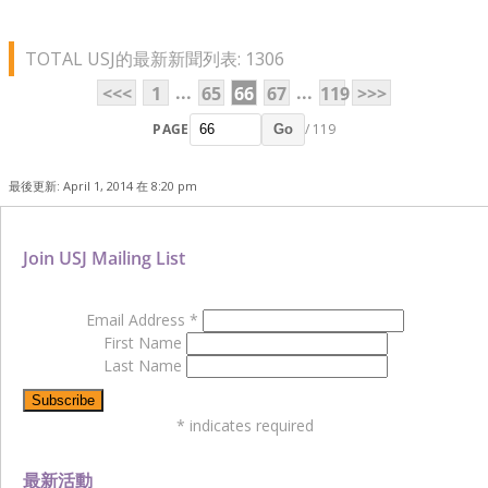
TOTAL USJ的最新新聞列表: 1306
...
...
<<<
1
65
66
67
119
>>>
PAGE
/ 119
Go
最後更新: April 1, 2014 在 8:20 pm
Join USJ Mailing List
Email Address
*
First Name
Last Name
*
indicates required
最新活動