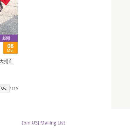
新聞
08
Mar
大捐血
/ 119
Go
Join USJ Mailing List