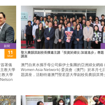
新聞
11
聖大農韻淇副校長獲邀主講「投資於婦女:加速進步」專題
Mar
講座
行簽署儀
澳門自來水攜手母公司蘇伊士集團的亞洲婦女網絡 (S
天主教大學
Women Asia Network) 委員會（澳門）於本月
主教大學
題講座，活動特邀澳門聖若瑟大學副校長農韻淇博
elson