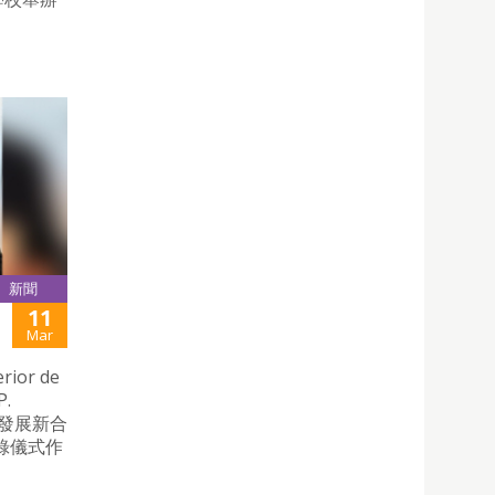
新聞
11
Mar
or de
P.
討發展新合
錄儀式作