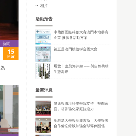
相片
活動預告
中葡西國際科創大賽澳門本地參賽
企業 推廣會活動方案
新聞
第五屆澳門模擬聯合國大會
15
Mar
展覽 | 生態海岸線 ── 與自然共構
名為
生態海岸
最新消息
健康與環境科學學院支持「堅韌家
庭」培訓強化家庭抗逆力
聖若瑟大學與聖奧古斯丁大學簽署
合作備忘錄以加強全球夥伴關係