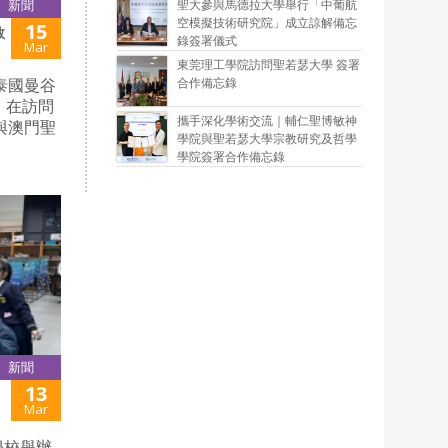
聖大參與馬德拉大學舉行「中葡航
新聞
空模擬技術研究院」成立諒解備忘
15
教
錄簽署儀式
Mar
東莞理工學院訪問聖若瑟大學 簽署
合作備忘錄
泰國曼谷
宜。在訪問
攜手深化學術交流｜輔仁聖博敏神
士與澳門聖
學院與聖若瑟大學宗教研究及哲學
學院簽署合作備忘錄
新聞
13
Mar
學校舉辦