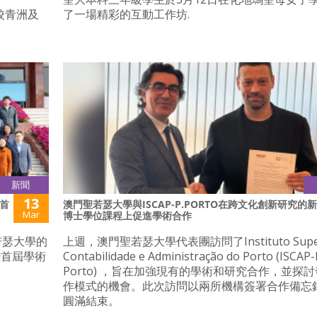
校青洲及
了一場精彩的互動工作坊.
新聞
13
首
澳門聖若瑟大學與ISCAP-P.PORTO在跨文化創新研究的新
Mar
博士學位課程上促進學術合作
若瑟大學的
上週，澳門聖若瑟大學代表團訪問了Instituto Superi
暨首屆學術
Contabilidade e Administração do Porto (ISCAP-
Porto) ，旨在加強現有的學術和研究合作，並探
作模式的機會。此次訪問以兩所機構簽署合作備忘
圓滿結束。