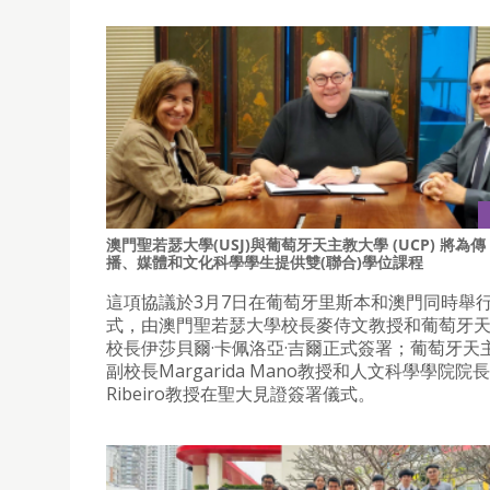
澳門聖若瑟大學(USJ)與葡萄牙天主教大學 (UCP) 將為傳
播、媒體和文化科學學生提供雙(聯合)學位課程
這項協議於3月7日在葡萄牙里斯本和澳門同時舉
式，由澳門聖若瑟大學校長麥侍文教授和葡萄牙
校長伊莎貝爾·卡佩洛亞·吉爾正式簽署；葡萄牙天
副校長Margarida Mano教授和人文科學學院院長N
Ribeiro教授在聖大見證簽署儀式。