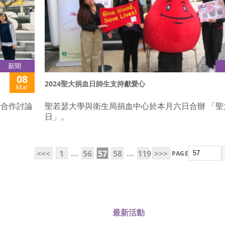
新聞
08
2024聖大捐血日師生支持獻愛心
Mar
的合作討論
聖若瑟大學與衛生局捐血中心於本月六日合辦 「聖
日」。
...
...
<<<
1
56
57
58
119
>>>
PAGE
最新活動