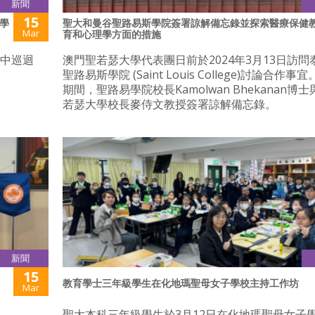
新聞
15
學
聖大和曼谷聖路易斯學院簽署諒解備忘錄並探索醫療保健
Mar
育和心理學方面的措施
高中巡迴
澳門聖若瑟大學代表團日前於2024年3月13日訪問
聖路易斯學院 (Saint Louis College)討論合作事
期間，聖路易學院校長Kamolwan Bhekanan博
若瑟大學校長麥侍文教授簽署諒解備忘錄。
新聞
15
教育學士三年級學生在化地瑪聖母女子學校主持工作坊
Mar
聖大本科三年級學生於3月12日在化地瑪聖母女子