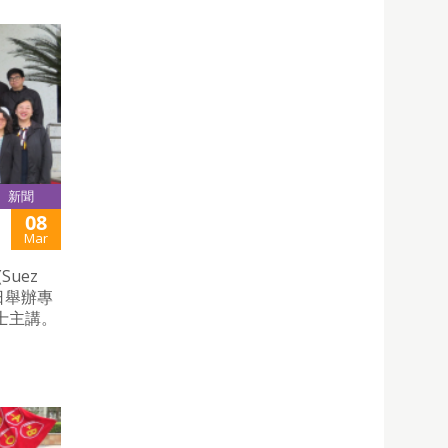
新聞
08
Mar
uez
七日舉辦專
士主講。