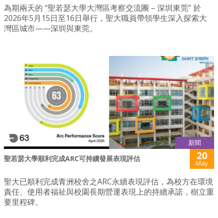
為期兩天的 “聖若瑟大學大灣區考察交流團 – 深圳東莞” 於
2026年5月15日至16日舉行，聖大職員帶領學生深入探索大
灣區城市——深圳與東莞。
新聞
20
聖若瑟大學順利完成ARC可持續發展表現評估
May
聖大已順利完成青洲校舍之ARC永續表現評估，為校方在環境
責任、使用者福祉與校園長期營運表現上的持續承諾，樹立重
要里程碑。