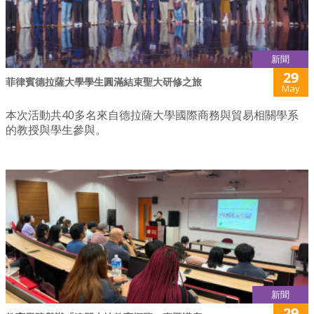
新聞
29
菲律賓德拉薩大學學生圓滿結束聖大研修之旅
May
本次活動共40多名來自德拉薩大學國際商務與貿易相關學系
的教授與學生參與。
新聞
29