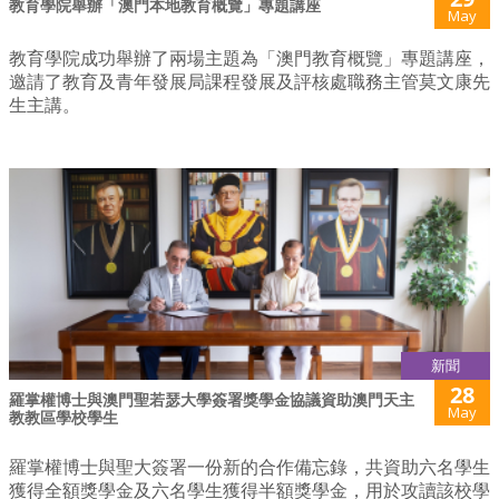
教育學院舉辦「澳門本地教育概覽」專題講座
May
教育學院成功舉辦了兩場主題為「澳門教育概覽」專題講座，
邀請了教育及青年發展局課程發展及評核處職務主管莫文康先
生主講。
新聞
28
羅掌權博士與澳門聖若瑟大學簽署獎學金協議資助澳門天主
May
教教區學校學生
羅掌權博士與聖大簽署一份新的合作備忘錄，共資助六名學生
獲得全額獎學金及六名學生獲得半額獎學金，用於攻讀該校學