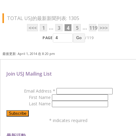
TOTAL USJ的最新新聞列表: 1305
...
...
<<<
1
3
4
5
119
>>>
PAGE
/ 119
Go
最後更新: April 1, 2014 在 8:20 pm
Join USJ Mailing List
Email Address
*
First Name
Last Name
*
indicates required
最新活動