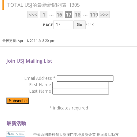
TOTAL USJ的最新新聞列表: 1305
...
...
<<<
1
16
17
18
119
>>>
PAGE
/ 119
Go
最後更新: April 1, 2014 在 8:20 pm
Join USJ Mailing List
Email Address
*
First Name
Last Name
*
indicates required
最新活動
中葡西國際科創大賽澳門本地參賽企業 推廣會活動方