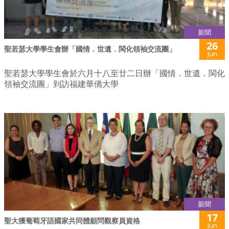
新聞
26
聖若瑟大學學生會辦「國情．世遺．閩化領袖交流團」
Jun
聖若瑟大學學生會於六月十八至廿二日辦「國情．世遺．閩化
領袖交流團」到訪福建華僑大學
新聞
17
聖大獲葡萄牙語國家共同體顧問觀察員資格
Jun