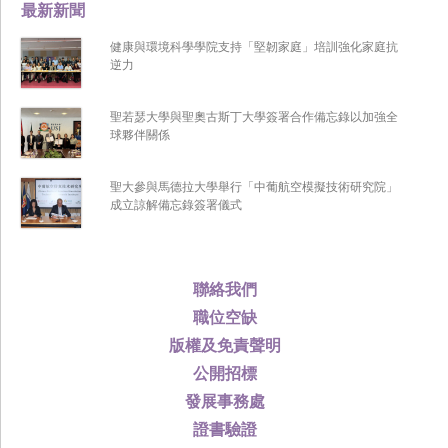
最新新聞
健康與環境科學學院支持「堅韌家庭」培訓強化家庭抗
逆力
聖若瑟大學與聖奧古斯丁大學簽署合作備忘錄以加強全
球夥伴關係
聖大參與馬德拉大學舉行「中葡航空模擬技術研究院」
成立諒解備忘錄簽署儀式
聯絡我們
職位空缺
版權及免責聲明
公開招標
發展事務處
證書驗證