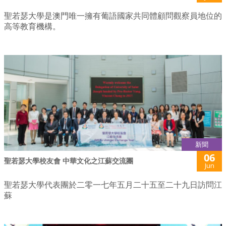
聖若瑟大學是澳門唯一擁有葡語國家共同體顧問觀察員地位的
高等教育機構。
新聞
06
聖若瑟大學校友會 中華文化之江蘇交流團
Jun
聖若瑟大學代表團於二零一七年五月二十五至二十九日訪問江
蘇