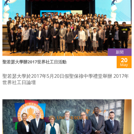
新聞
20
聖若瑟大學辦2017世界社工日活動
May
聖若瑟大學於2017年5月20日假聖保祿中學禮堂舉辦 2017年
世界社工日論壇