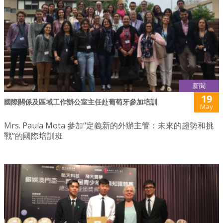
新聞
19
國際關係及區域工作辦公室主任赴葡萄牙參加培訓
May
Mrs. Paula Mota 參加“定義新的外辦主管：未來的趨勢和挑
戰”的國際培訓班