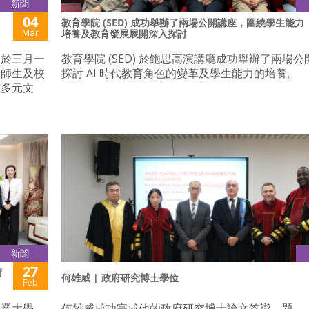
新聞
04
教育學院 (SED) 成功舉辦了兩場公開講座，圍繞學生能力
Mar
培養及教育發展展開深入探討
」於三月一
教育學院 (SED) 於鮑思高演講廳成功舉辦了兩場
的師生及校
探討 AI 時代教育角色的變革及學生能力的培養。
校多元文
新聞
27
術
何雄威 | 政府研究博士學位
Feb
工業大學，
何雄威成功完成他的政府研究博士論文答辯，題