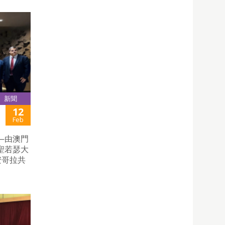
新聞
12
Feb
—由澳門
聖若瑟大
安哥拉共