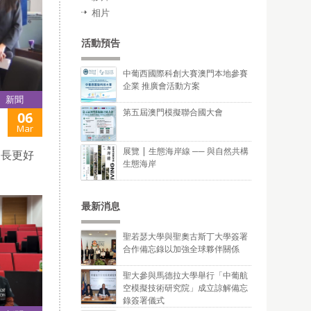
相片
活動預告
中葡西國際科創大賽澳門本地參賽
企業 推廣會活動方案
新聞
第五屆澳門模擬聯合國大會
06
Mar
展覽 | 生態海岸線 ── 與自然共構
家長更好
生態海岸
最新消息
聖若瑟大學與聖奧古斯丁大學簽署
合作備忘錄以加強全球夥伴關係
聖大參與馬德拉大學舉行「中葡航
空模擬技術研究院」成立諒解備忘
錄簽署儀式