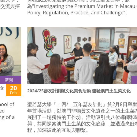
入交流與探
為“Investigating the Premium Market in Macau 
Policy, Regulation, Practice, and Challenge”。
新聞
20
立
2024/25瑟友計劃辦文化美食活動 體驗澳門土生菜文化
Feb
hool of
聖若瑟大學「二四/二五年瑟友計劃」於2月8日舉辦了
sed
年首場活動，以澳門非物質文化遺產之一的土生菜
ng of a
展開了一場獨特的工作坊。活動吸引共八位導師和
與，共同探索澳門土生菜的文化底蘊，並透過烹飪
程，加深彼此的互動與聯繫。