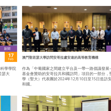
新聞
17
澳門聖若瑟大學訪問安哥拉盧安達的高等教育機構
Feb
康科學學院
作為「中葡國家之間建立平台及一帶一路倡議發展
若瑟大
基金會贊助的安哥拉共和國訪問」項目的一部分，
學（聖大）代表團於2024年12月10日至15日造訪
和國。