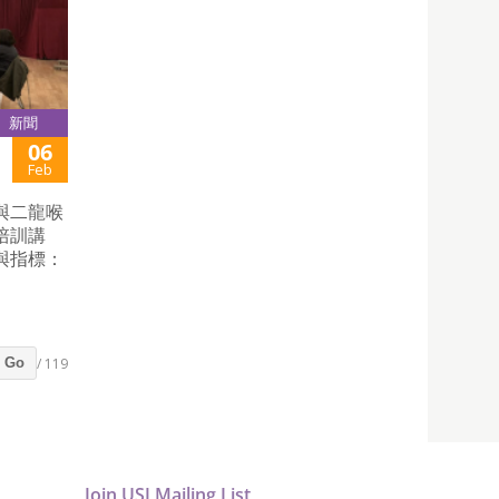
新聞
06
Feb
與二龍喉
培訓講
與指標：
/ 119
Go
Join USJ Mailing List