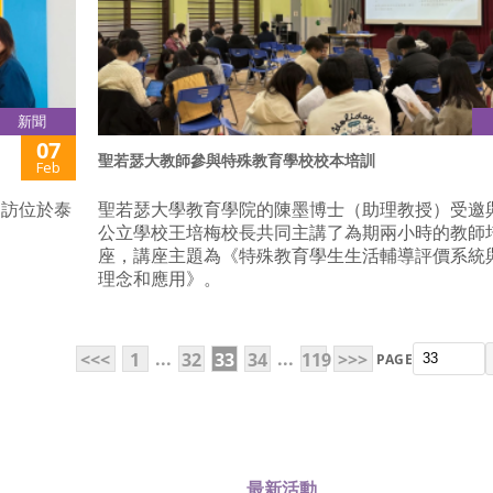
新聞
07
聖若瑟大教師參與特殊教育學校校本培訓
Feb
到訪位於泰
聖若瑟大學教育學院的陳墨博士（助理教授）受邀
公立學校王培梅校長共同主講了為期兩小時的教師
座，講座主題為《特殊教育學生生活輔導評價系統
理念和應用》。
...
...
<<<
1
32
33
34
119
>>>
PAGE
最新活動