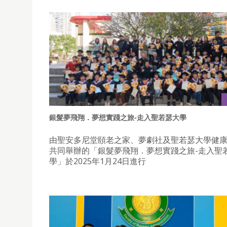
銀髮夢飛翔．夢想實踐之旅-走入聖若瑟大學
由聖安多尼堂頤老之家、夢劇社及聖若瑟大學健
共同舉辦的「銀髮夢飛翔．夢想實踐之旅-走入聖
學」於2025年1月24日進行