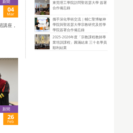
新聞
東莞理工學院訪問聖若瑟大學 簽署
合作備忘錄
04
Mar
攜手深化學術交流｜輔仁聖博敏神
學院與聖若瑟大學宗教研究及哲學
公開講座，
學院簽署合作備忘錄
2025-2026年度「宗教課程教師專
業培訓課程」圓滿結束 三十名學員
順利結業
新聞
26
Feb