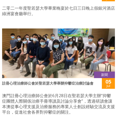
二零二一年度聖若瑟大學畢業晚宴於七日三日晚上假銀河酒店
綠洲宴會廳舉行。
新聞
05
註冊心理治療師公會於聖若瑟大學舉辦抑鬱症治療討論會
Jul
澳門註冊心理治療師公會於6月28日在聖若瑟大學主辦“抑鬱
症團體人際關係治療手冊導讀及討論分享會”，透過研讀會讓
本澳從事心理支援及治療服務的專業人士創設經驗交流及支援
平台，促進社會各界對抑鬱症的關注。