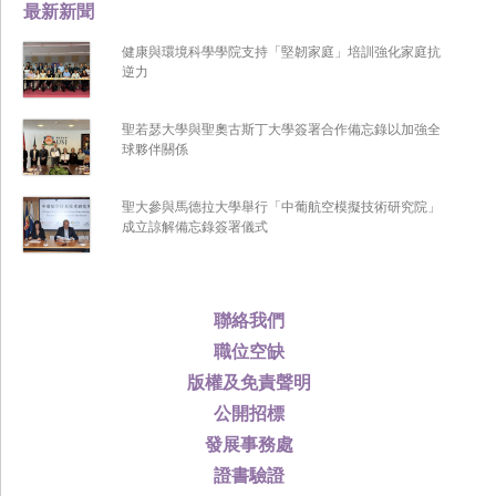
最新新聞
健康與環境科學學院支持「堅韌家庭」培訓強化家庭抗
逆力
聖若瑟大學與聖奧古斯丁大學簽署合作備忘錄以加強全
球夥伴關係
聖大參與馬德拉大學舉行「中葡航空模擬技術研究院」
成立諒解備忘錄簽署儀式
聯絡我們
職位空缺
版權及免責聲明
公開招標
發展事務處
證書驗證