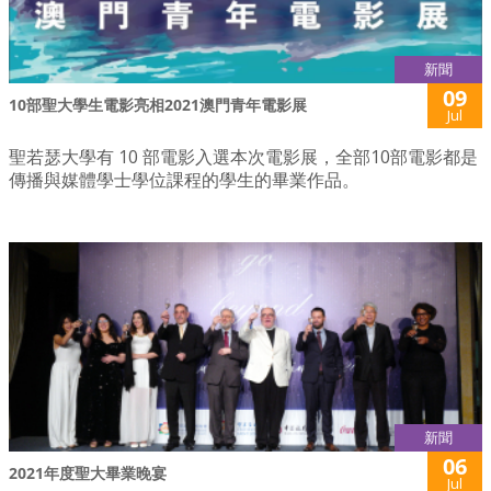
新聞
09
10部聖大學生電影亮相2021澳門青年電影展
Jul
聖若瑟大學有 10 部電影入選本次電影展，全部10部電影都是
傳播與媒體學士學位課程的學生的畢業作品。
新聞
06
2021年度聖大畢業晚宴
Jul