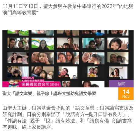
11月11日至13日，聖大參與在教業中學舉行的2022年”內地與
澳門高等教育展”
新聞
14
聖大「語文童樂」親子線上講座支援幼兒語文學習
Nov
由聖大主辦，銀娛基金會捐助的「語文童樂：銀娛讀寫支援及
研究計劃」日前分別舉辦了「說話有方─提升口語有良方」、
「伴讀有法─親子 『悅』讀有妙法」和「讀寫有備─朗讀書寫
有趣味」線上家長講座。