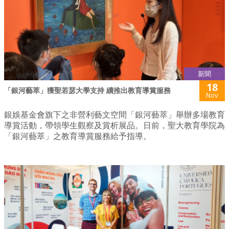
新聞
18
「銀河藝萃」獲聖若瑟大學支持 續推出教育導賞服務
Nov
銀娛基金會旗下之非營利藝文空間「銀河藝萃」舉辦多場教育
導賞活動，帶領學生觀察及賞析展品。日前，聖大教育學院為
「銀河藝萃」之教育導賞服務給予指導。