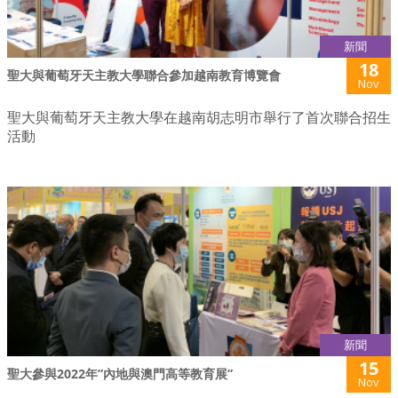
新聞
18
聖大與葡萄牙天主教大學聯合參加越南教育博覽會
Nov
聖大與葡萄牙天主教大學在越南胡志明市舉行了首次聯合招生
活動
新聞
15
聖大參與2022年”內地與澳門高等教育展”
Nov