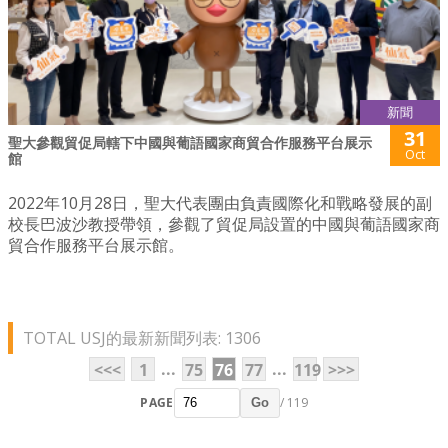
新聞
31
聖大參觀貿促局轄下中國與葡語國家商貿合作服務平台展示
Oct
館
2022年10月28日，聖大代表團由負責國際化和戰略發展的副
校長巴波沙教授帶領，參觀了貿促局設置的中國與葡語國家商
貿合作服務平台展示館。
TOTAL USJ的最新新聞列表: 1306
...
...
<<<
1
75
76
77
119
>>>
PAGE
/ 119
Go