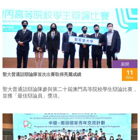
新聞
11
聖大普通話辯論隊首次出賽取得亮麗成績
Nov
聖大普通話辯論隊參與第二十屆澳門高等院校學生辯論比賽，
並獲「最佳辯論員」獎項。