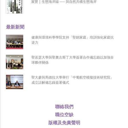
展覽 | 生態海岸線 ── 與自然共構生態海岸
最新新聞
健康與環境科學學院支持「堅韌家庭」培訓強化家庭抗
逆力
聖若瑟大學與聖奧古斯丁大學簽署合作備忘錄以加強全
球夥伴關係
聖大參與馬德拉大學舉行「中葡航空模擬技術研究院」
成立諒解備忘錄簽署儀式
聯絡我們
職位空缺
版權及免責聲明