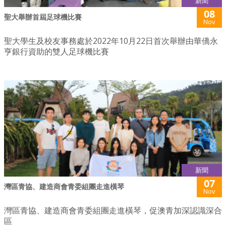
新聞
08
聖大舉辦首屆足球機比賽
Nov
聖大學生及校友事務處於2022年10月22日首次舉辦由華僑永
亨銀行資助的雙人足球機比賽
新聞
07
灣區青協、建造商會青委組團走進橫琴
Nov
灣區青協、建造商會青委組團走進橫琴，促澳青加深認識深合
區