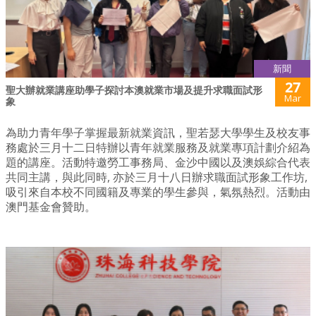
新聞
27
聖大辦就業講座助學子探討本澳就業市場及提升求職面試形
Mar
象
為助力青年學子掌握最新就業資訊，聖若瑟大學學生及校友事
務處於三月十二日特辦以青年就業服務及就業專項計劃介紹為
題的講座。活動特邀勞工事務局、金沙中國以及澳娛綜合代表
共同主講，與此同時, 亦於三月十八日辦求職面試形象工作坊,
吸引來自本校不同國籍及專業的學生參與，氣氛熱烈。活動由
澳門基金會贊助。