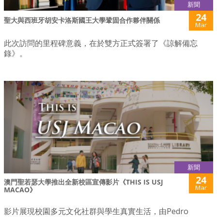
新聞
24
聖大與西班牙胡安卡洛斯國王大學鞏固合作夥伴關係
Mar
此次訪問的里程碑意義，在於雙方正式簽署了《諒解備忘
錄》。
新聞
24
澳門聖若瑟大學推出全新校區宣傳影片《THIS IS USJ
Mar
MACAO》
影片展現校園多元文化社群與學生真實生活，由Pedro