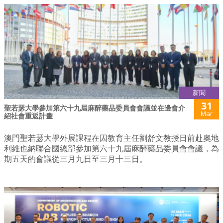
新聞
31
聖若瑟大學參加第六十九屆麻醉藥品委員會會議並在邊會介
Mar
紹社會重返計畫
澳門聖若瑟大學外展課程在囚教育主任劉舒文教授日前赴奧地
利維也納聯合國總部參加第六十九屆麻醉藥品委員會會議，為
期五天的會議從三月九日至三月十三日。