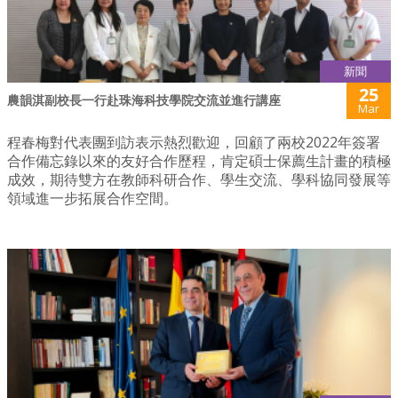
新聞
25
農韻淇副校長一行赴珠海科技學院交流並進行講座
Mar
程春梅對代表團到訪表示熱烈歡迎，回顧了兩校2022年簽署
合作備忘錄以來的友好合作歷程，肯定碩士保薦生計畫的積極
成效，期待雙方在教師科研合作、學生交流、學科協同發展等
領域進一步拓展合作空間。