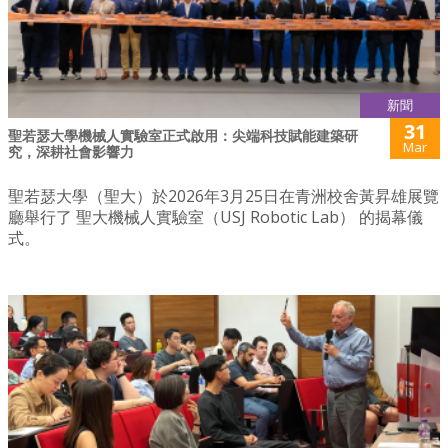
新聞
31
聖若瑟大學機械人實驗室正式啟用：尖端科技賦能建築研
Mar
究，深耕社會影響力
聖若瑟大學（聖大）於2026年3月25日在青洲校舍黃昇雄展覽
廳舉行了 聖大機械人實驗室（USJ Robotic Lab） 的揭幕儀
式。