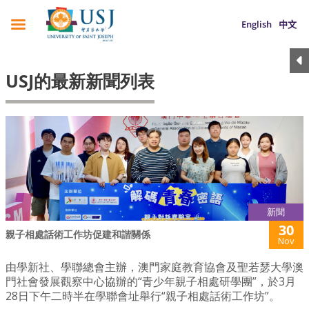
English
中文
USJ的最新新聞列表
新聞
30
親子相處話術工作坊促建和諧關係
Nov
由學新社、學聯總會主辦，澳門家庭教育協會及聖若瑟大學澳
門社會發展觀察中心協辦的“青少年親子相處研學團”，於3月
28日下午二時半在學聯會址舉行“親子相處話術工作坊”。