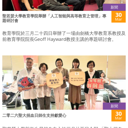
新聞
30
聖若瑟大學教育學院舉辦「人工智能與高等教育之管理」專
Mar
題研討會
教育學院於三月二十四日舉辦了一場由劍橋大學教育系教授及
前教育學院院長Geoff Hayward教授主講的專題研討會。
新聞
30
二零二六聖大捐血日師生支持獻愛心
Mar