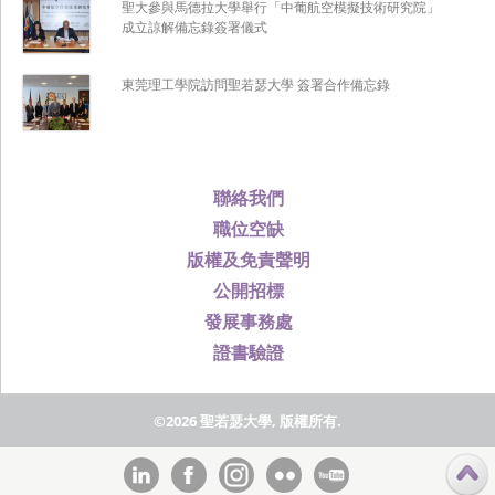
聖大參與馬德拉大學舉行「中葡航空模擬技術研究院」
成立諒解備忘錄簽署儀式
東莞理工學院訪問聖若瑟大學 簽署合作備忘錄
聯絡我們
職位空缺
版權及免責聲明
公開招標
發展事務處
證書驗證
©2026 聖若瑟大學, 版權所有.