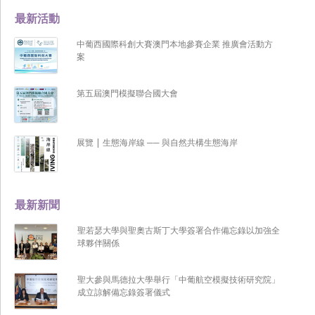
最新活動
中葡西國際科創大賽澳門本地參賽企業 推廣會活動方
案
第五屆澳門模擬聯合國大會
展覽 | 生態海岸線 ── 與自然共構生態海岸
最新新聞
聖若瑟大學與聖奧古斯丁大學簽署合作備忘錄以加強全
球夥伴關係
聖大參與馬德拉大學舉行「中葡航空模擬技術研究院」
成立諒解備忘錄簽署儀式