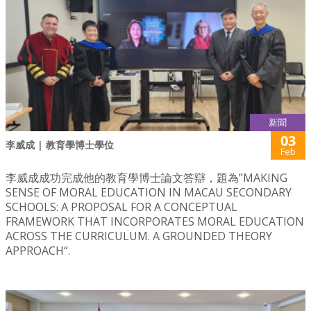
新聞
03
李威成 | 教育學博士學位
Feb
李威成成功完成他的教育學博士論文答辯，題為”MAKING
SENSE OF MORAL EDUCATION IN MACAU SECONDARY
SCHOOLS: A PROPOSAL FOR A CONCEPTUAL
FRAMEWORK THAT INCORPORATES MORAL EDUCATION
ACROSS THE CURRICULUM. A GROUNDED THEORY
APPROACH“.