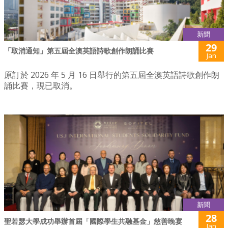
新聞
29
「取消通知」第五屆全澳英語詩歌創作朗誦比賽
Jan
原訂於 2026 年 5 月 16 日舉行的第五屆全澳英語詩歌創作朗
誦比賽，現已取消。
新聞
28
聖若瑟大學成功舉辦首屆「國際學生共融基金」慈善晚宴
Jan