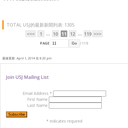
TOTAL USJ的最新新聞列表: 1305
...
...
<<<
1
10
11
12
119
>>>
PAGE
/ 119
Go
最後更新: April 1, 2014 在 8:20 pm
Join USJ Mailing List
Email Address
*
First Name
Last Name
*
indicates required