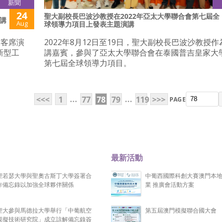
新聞
24
聖大副校長巴波沙教授在2022年亞太大學聯合會第七屆全
講
Aug
球領導力項目上發表主題演講
於客席演
2022年8月12日至19日，聖大副校長巴波沙教授
新型工
講嘉賓，參與了亞太大學聯合會在泰國普吉皇家大
第七屆全球領導力項目。
...
...
<<<
1
77
78
79
119
>>>
PAGE
最新活動
聖若瑟大學與聖奧古斯丁大學簽署合
中葡西國際科創大賽澳門本
作備忘錄以加強全球夥伴關係
業 推廣會活動方案
聖大參與馬德拉大學舉行「中葡航空
第五屆澳門模擬聯合國大會
模擬技術研究院」成立諒解備忘錄簽