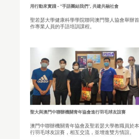
用行動來實踐 - “手語團結我們”, 共建共融社會
聖若瑟大學健康科學學院聯同澳門聾人協會舉辦
作專業人員的手語培訓課程。
聖大與澳門中聯辦機關青年協會進行羽毛球友誼賽
澳門中聯辦機關青年協會及聖若瑟大學教職員於
行羽毛球友誼賽，相互交流，並增進雙方情誼。