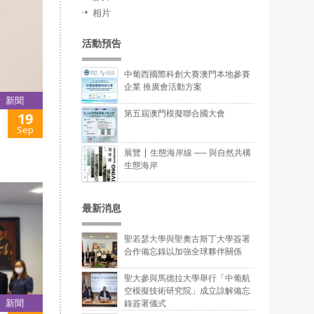
相片
活動預告
中葡西國際科創大賽澳門本地參賽
企業 推廣會活動方案
新聞
第五屆澳門模擬聯合國大會
19
Sep
展覽 | 生態海岸線 ── 與自然共構
生態海岸
最新消息
聖若瑟大學與聖奧古斯丁大學簽署
合作備忘錄以加強全球夥伴關係
聖大參與馬德拉大學舉行「中葡航
空模擬技術研究院」成立諒解備忘
新聞
錄簽署儀式