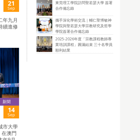
21
東莞理工學院訪問聖若瑟大學 簽署
Sep
合作備忘錄
二年九月
攜手深化學術交流｜輔仁聖博敏神
學院與聖若瑟大學宗教研究及哲學
持續進修
學院簽署合作備忘錄
2025-2026年度「宗教課程教師專
業培訓課程」圓滿結束 三十名學員
順利結業
新聞
14
Sep
城市大學
，在澳門
本年9月