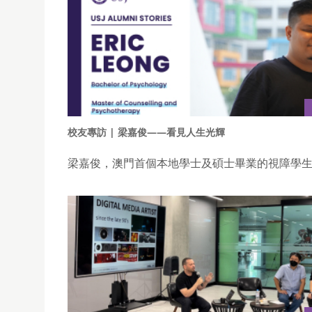
校友專訪 | 梁嘉俊——看見人生光輝
梁嘉俊，澳門首個本地學士及碩士畢業的視障學