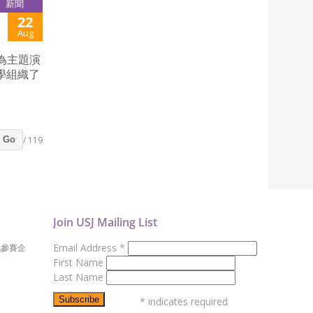
新聞
22
Aug
作為主題演
學組織了
/ 119
Go
Join USJ Mailing List
Email Address
*
地參賽企
First Name
Last Name
*
indicates required