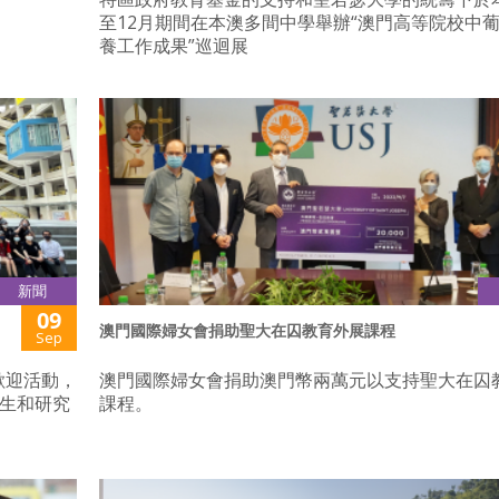
至12月期間在本澳多間中學舉辦“澳門高等院校中
養工作成果”巡迴展
新聞
09
澳門國際婦女會捐助聖大在囚教育外展課程
Sep
歡迎活動，
澳門國際婦女會捐助澳門幣兩萬元以支持聖大在囚
科生和研究
課程。