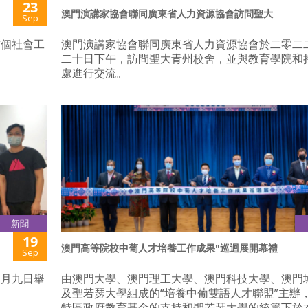
23
澳門演講家協會聯同廣東省人力資源協會訪問聖大
Sep
首個社會工
澳門演講家協會聯同廣東省人力資源協會於二零二
二十日下午，訪問聖大青州校舍，並與教育學院和
處進行交流。
新聞
19
澳門高等院校中葡人才培養工作成果"巡迴展開幕禮
Sep
本月九日舉
由澳門大學、澳門理工大學、澳門科技大學、澳門
及聖若瑟大學組成的“培養中葡雙語人才聯盟”主辦
特區政府教育基金的支持和聖若瑟大學的統籌下於