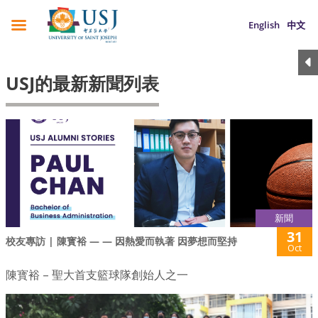
English
中文
USJ的最新新聞列表
新聞
31
校友專訪 | 陳寳裕 — — 因熱愛而執著 因夢想而堅持
Oct
陳寳裕 – 聖大首支籃球隊創始人之一