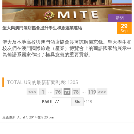
新聞
29
聖大與澳門酒店協會提升學生和旅遊業連結
Sep
聖大及本地高校與澳門酒店協會簽署諒解備忘錄。聖大學生和
校友們在澳門國際旅遊（產業）博覽會上的葡語國家館展示中
為葡語系國家作出了極具意義的重要貢獻。
TOTAL USJ的最新新聞列表: 1305
...
...
<<<
1
76
77
78
119
>>>
PAGE
/ 119
Go
最後更新: April 1, 2014 在 8:20 pm