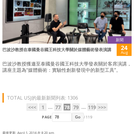
新聞
24
巴波沙教授在泰國曼谷國王科技大學關於媒體藝術發表演講
Aug
巴波沙教授獲邀至泰國曼谷國王科技大學發表關於客席演講，
講座主題為“媒體藝術：實驗性創新發現中的新型工具”。
TOTAL USJ的最新新聞列表: 1306
...
...
<<<
1
77
78
79
119
>>>
PAGE
/ 119
Go
最後更新: April 1, 2014 在 8:20 pm