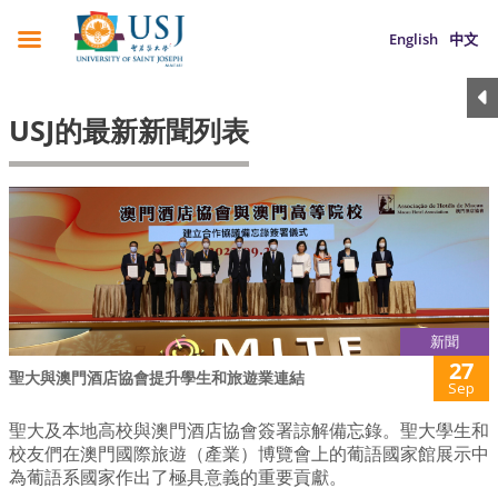
English
中文
USJ的最新新聞列表
新聞
27
聖大與澳門酒店協會提升學生和旅遊業連結
Sep
聖大及本地高校與澳門酒店協會簽署諒解備忘錄。聖大學生和
校友們在澳門國際旅遊（產業）博覽會上的葡語國家館展示中
為葡語系國家作出了極具意義的重要貢獻。