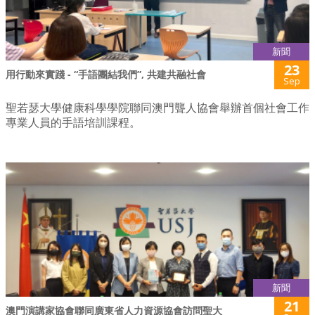
新聞
23
用行動來實踐 - “手語團結我們”, 共建共融社會
Sep
聖若瑟大學健康科學學院聯同澳門聾人協會舉辦首個社會工作
專業人員的手語培訓課程。
新聞
21
澳門演講家協會聯同廣東省人力資源協會訪問聖大