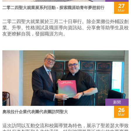
27
二零二四聖大就業展系列活動 - 探索職涯助青年夢想前行
Mar
二零二四聖大就業展於三月二十日舉行。除企業攤位外輔設創
業、升學、性格測試及職涯導向資訊站、分享會等助學生及校
友更瞭解自我，發掘職涯方向。
新聞
26
奧埃拉什企業代表團代表團訪問聖大
Mar
這次訪問以互動交流和校園導覽為特色，展示了聖若瑟大學致