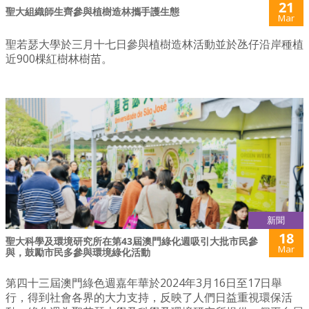
21
聖大組織師生齊參與植樹造林攜手護生態
Mar
聖若瑟大學於三月十七日參與植樹造林活動並於氹仔沿岸種植
近900棵紅樹林樹苗。
新聞
18
聖大科學及環境研究所在第43屆澳門綠化週吸引大批市民參
Mar
與，鼓勵市民多參與環境綠化活動
第四十三屆澳門綠色週嘉年華於2024年3月16日至17日舉
行，得到社會各界的大力支持，反映了人們日益重視環保活