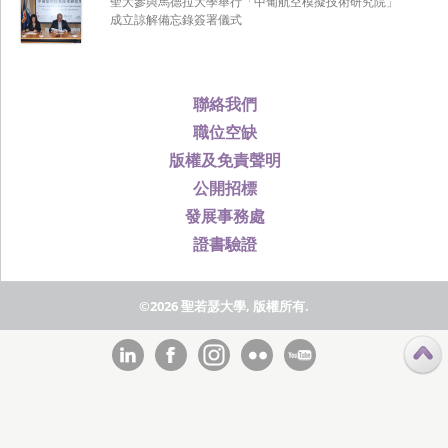
聖大參與馬德拉大學舉行「中葡航空模擬技術研究院」
成立諒解備忘錄簽署儀式
聯絡我們
職位空缺
版權及免責聲明
公開招標
發展事務處
證書驗證
©2026 聖若瑟大學, 版權所有.