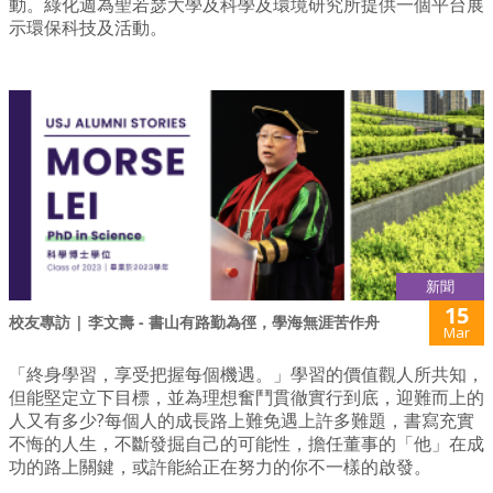
動。綠化週為聖若瑟大學及科學及環境研究所提供一個平台展
示環保科技及活動。
新聞
15
校友專訪 | 李文壽 - 書山有路勤為徑，學海無涯苦作舟
Mar
「終身學習，享受把握每個機遇。」學習的價值觀人所共知，
但能堅定立下目標，並為理想奮鬥貫徹實行到底，迎難而上的
人又有多少?每個人的成長路上難免遇上許多難題，書寫充實
不悔的人生，不斷發掘自己的可能性，擔任董事的「他」在成
功的路上關鍵，或許能給正在努力的你不一樣的啟發。