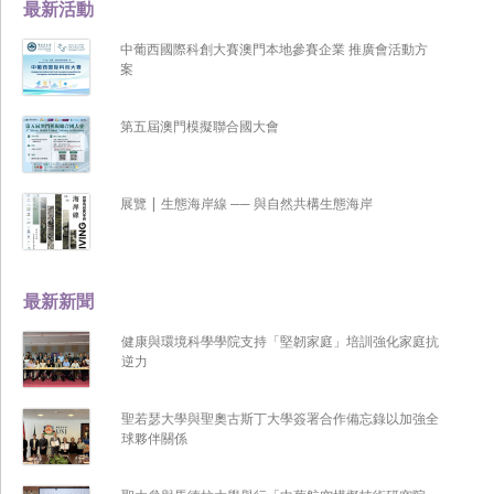
最新活動
中葡西國際科創大賽澳門本地參賽企業 推廣會活動方
案
第五屆澳門模擬聯合國大會
展覽 | 生態海岸線 ── 與自然共構生態海岸
最新新聞
健康與環境科學學院支持「堅韌家庭」培訓強化家庭抗
逆力
聖若瑟大學與聖奧古斯丁大學簽署合作備忘錄以加強全
球夥伴關係