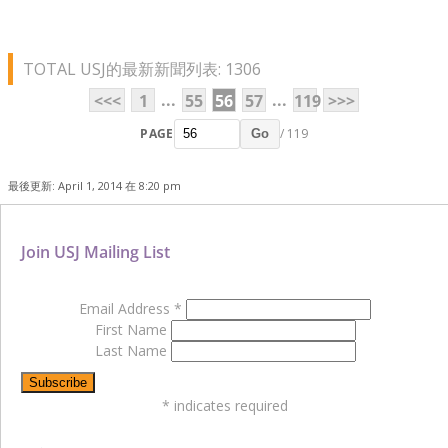
TOTAL USJ的最新新聞列表: 1306
...
...
<<<
1
55
56
57
119
>>>
PAGE
/ 119
Go
最後更新: April 1, 2014 在 8:20 pm
Join USJ Mailing List
Email Address
*
First Name
Last Name
*
indicates required