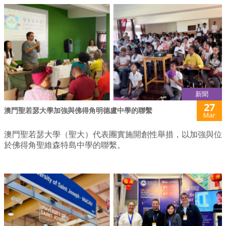
新聞
27
澳門聖若瑟大學加強與佛得角明德盧中學的聯繫
Mar
澳門聖若瑟大學（聖大）代表團實施開創性舉措，以加強與位
於佛得角聖維森特島中學的聯繫。