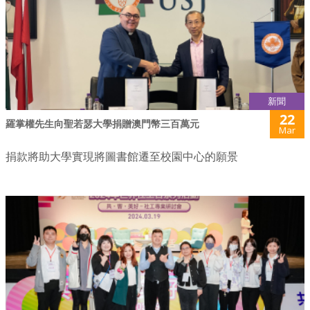
新聞
22
羅掌權先生向聖若瑟大學捐贈澳門幣三百萬元
Mar
捐款將助大學實現將圖書館遷至校園中心的願景