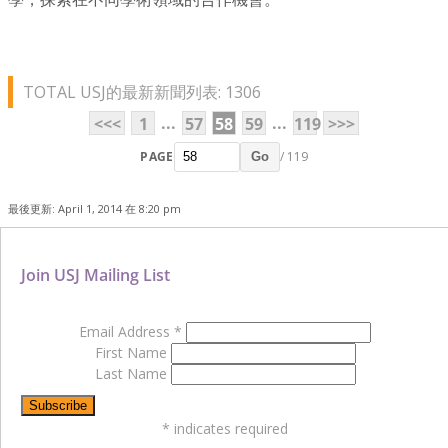
TOTAL USJ的最新新聞列表: 1306
...
...
<<<
1
57
58
59
119
>>>
PAGE
/ 119
Go
最後更新: April 1, 2014 在 8:20 pm
Join USJ Mailing List
Email Address
*
First Name
Last Name
*
indicates required