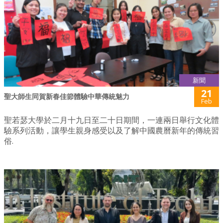
新聞
21
聖大師生同賀新春佳節體驗中華傳統魅力
Feb
聖若瑟大學於二月十九日至二十日期間，一連兩日舉行文化體
驗系列活動，讓學生親身感受以及了解中國農曆新年的傳統習
俗.