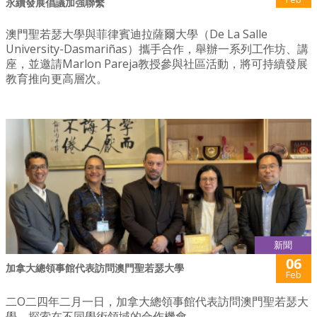
永續發展倡議加強聯繫
澳門聖若瑟大學與菲律賓迪拉薩爾大學（De La Salle
University-Dasmariñas）攜手合作，舉辦一系列工作坊、講
座，並邀請Marlon Pareja教授參與社區活動，將可持續發展
教育推向更高層次。
新聞
06
加拿大總領事館代表訪問澳門聖若瑟大學
Feb
二O二四年二月一日，加拿大總領事館代表訪問澳門聖若瑟大
學，探索在不同學術領域的合作機會。