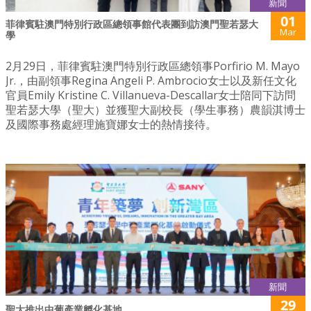
新聞
01
菲律賓駐澳門特別行政區總領事館代表團到訪澳門聖若瑟大
Mar
學
2月29日，菲律賓駐澳門特別行政區總領事Porfirio M. Mayo
Jr.，由副領事Regina Angeli P. Ambrocio女士以及新任文化
官員Emily Kristine C. Villanueva-Descallar女士陪同下訪問
聖若瑟大學（聖大）並獲聖大副校長（學生事務）農韻淇博士
及國際事務處經理施寶娜女士的熱情接待。
新聞
29
聖大推出中葡產業孵化基地