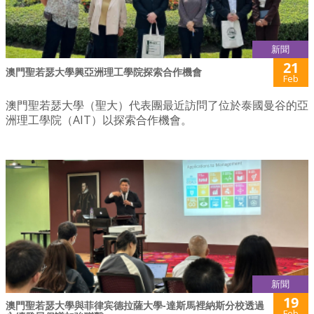
新聞
21
澳門聖若瑟大學興亞洲理工學院探索合作機會
Feb
澳門聖若瑟大學（聖大）代表團最近訪問了位於泰國曼谷的亞
洲理工學院（AIT）以探索合作機會。
新聞
19
澳門聖若瑟大學與菲律宾德拉薩大學-達斯馬裡納斯分校透過
Feb