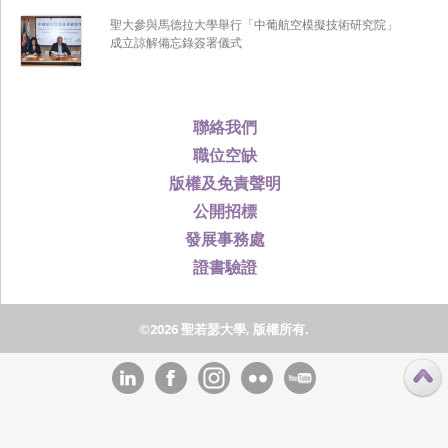
聖大參與馬德拉大學舉行「中葡航空模擬技術研究院」
成立諒解備忘錄簽署儀式
聯絡我們
職位空缺
版權及免責聲明
公開招標
發展事務處
證書驗證
©2026 聖若瑟大學, 版權所有.