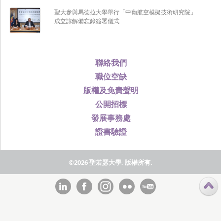
聖大參與馬德拉大學舉行「中葡航空模擬技術研究院」
成立諒解備忘錄簽署儀式
聯絡我們
職位空缺
版權及免責聲明
公開招標
發展事務處
證書驗證
©2026 聖若瑟大學, 版權所有.