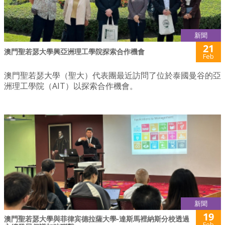
新聞
21
澳門聖若瑟大學興亞洲理工學院探索合作機會
Feb
澳門聖若瑟大學（聖大）代表團最近訪問了位於泰國曼谷的亞
洲理工學院（AIT）以探索合作機會。
新聞
19
澳門聖若瑟大學與菲律宾德拉薩大學-達斯馬裡納斯分校透過
Feb