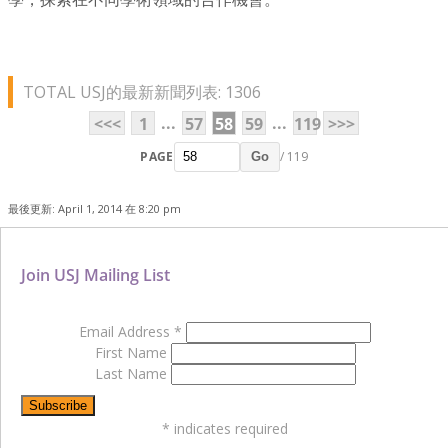
TOTAL USJ的最新新聞列表: 1306
...
...
<<<
1
57
58
59
119
>>>
PAGE
/ 119
Go
最後更新: April 1, 2014 在 8:20 pm
Join USJ Mailing List
Email Address
*
First Name
Last Name
*
indicates required