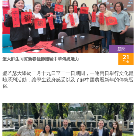
新聞
21
聖大師生同賀新春佳節體驗中華傳統魅力
Feb
聖若瑟大學於二月十九日至二十日期間，一連兩日舉行文化體
驗系列活動，讓學生親身感受以及了解中國農曆新年的傳統習
俗.