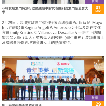
新聞
01
菲律賓駐澳門特別行政區總領事館代表團到訪澳門聖若瑟大
Mar
學
2月29日，菲律賓駐澳門特別行政區總領事Porfirio M. Mayo
Jr.，由副領事Regina Angeli P. Ambrocio女士以及新任文化
官員Emily Kristine C. Villanueva-Descallar女士陪同下訪問
聖若瑟大學（聖大）並獲聖大副校長（學生事務）農韻淇博士
及國際事務處經理施寶娜女士的熱情接待。
新聞
29
聖大推出中葡產業孵化基地