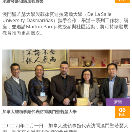
永續發展倡議加強聯繫
澳門聖若瑟大學與菲律賓迪拉薩爾大學（De La Salle
University-Dasmariñas）攜手合作，舉辦一系列工作坊、講
座，並邀請Marlon Pareja教授參與社區活動，將可持續發展
教育推向更高層次。
新聞
06
加拿大總領事館代表訪問澳門聖若瑟大學
Feb
二O二四年二月一日，加拿大總領事館代表訪問澳門聖若瑟大
學，探索在不同學術領域的合作機會。