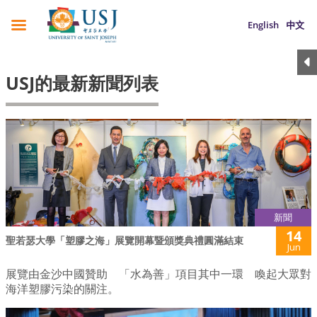
English
中文
USJ的最新新聞列表
新聞
14
聖若瑟大學「塑膠之海」展覽開幕暨頒獎典禮圓滿結束
Jun
展覽由金沙中國贊助 「水為善」項目其中一環 喚起大眾對
海洋塑膠污染的關注。