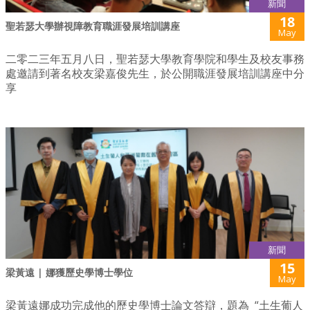
新聞
18
聖若瑟大學辦視障教育職涯發展培訓講座
May
二零二三年五月八日，聖若瑟大學教育學院和學生及校友事務
處邀請到著名校友梁嘉俊先生，於公開職涯發展培訓講座中分
享
新聞
15
梁黃遠 | 娜獲歷史學博士學位
May
梁黃遠娜成功完成他的歷史學博士論文答辯，題為 “土生葡人