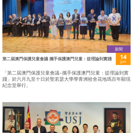
新聞
14
第二屆澳門保護兒童會議 攜手保護澳門兒童：從理論到實踐
Jun
「第二屆澳門保護兒童會議–攜手保護澳門兒童：從理論到實
踐」於六月九至十日於聖若瑟大學學青洲校舍花地瑪百年顯現
紀念堂舉行。