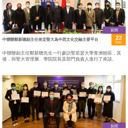
新聞
22
中聯辦鄭新聰副主任肯定聖大為中西文化交融主要平台
Feb
中聯辦副主任鄭新聰先生一行參訪聖若瑟大學青洲校區，其
後，與聖大管理層、學院院長及部門負責人進行了座談。
新聞