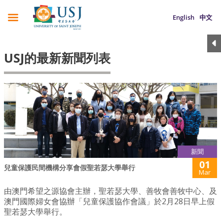
English
中文
USJ的最新新聞列表
新聞
01
兒童保護民間機構分享會假聖若瑟大學舉行
Mar
由澳門希望之源協會主辦，聖若瑟大學、善牧會善牧中心、及
澳門國際婦女會協辦「兒童保護協作會議」於2月28日早上假
聖若瑟大學舉行。