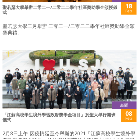
18
聖若瑟大學舉辦二零二一/二零二二學年社區奬助學金頒授儀
Feb
式
聖若瑟大學二月舉辦 二零二一/二零二二學年社區奬助學金頒
奬典禮。
新聞
08
「江蘇高校學生境外學習政府獎學金項目」於聖大舉行開班
Feb
儀式
2月8日上午-因疫情延至今舉辦的2021「江蘇高校學生境外學