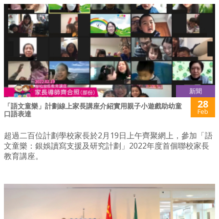
新聞
28
「語文童樂」計劃線上家長講座介紹實用親子小遊戲助幼童
Feb
口語表達
超過二百位計劃學校家長於2月19日上午齊聚網上，參加「語
文童樂：銀娛讀寫支援及研究計劃」2022年度首個聯校家長
教育講座。