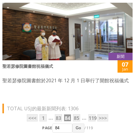
新聞
07
聖若瑟修院圖書館祝福儀式
Jan
聖若瑟修院圖書館於2021 年 12 月 1 日舉行了開館祝福儀式
TOTAL USJ的最新新聞列表: 1306
...
...
<<<
1
83
84
85
119
>>>
PAGE
/ 119
Go