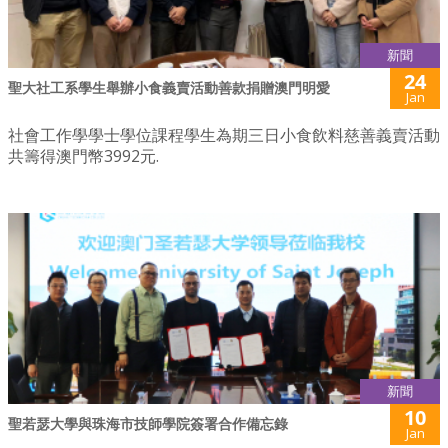
新聞
24
聖大社工系學生舉辦小食義賣活動善款捐贈澳門明愛
Jan
社會工作學學士學位課程學生為期三日小食飲料慈善義賣活動
共籌得澳門幣3992元.
新聞
10
聖若瑟大學與珠海市技師學院簽署合作備忘錄
Jan