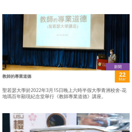
新聞
22
教師的專業道德
Mar
聖若瑟大學於2022年3月15日晚上六時半假大學青洲校舍-花
地瑪百年顯現紀念堂舉行《教師專業道德》講座。