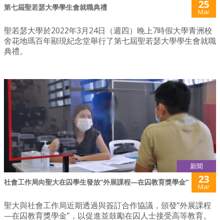
25
第七屆聖若瑟大學學生會就職典禮
Mar
聖若瑟大學於2022年3月24日（週四）晚上7時假大學青洲校
舍花地瑪百年顯現紀念堂舉行了第七屆聖若瑟大學學生會就職
典禮。
新聞
23
社會工作局向聖大在囚學生發放“外展課程—在囚教育獎學金”
Mar
聖大與社會工作局近期透過與簽訂合作協議，頒發“外展課程
—在囚教育獎學金”，以促進並鼓勵在囚人士接受高等教育。