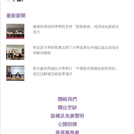
最新新聞
健康與環境科學學院支持「堅韌家庭」培訓強化家庭抗
逆力
聖若瑟大學與聖奧古斯丁大學簽署合作備忘錄以加強全
球夥伴關係
聖大參與馬德拉大學舉行「中葡航空模擬技術研究院」
成立諒解備忘錄簽署儀式
聯絡我們
職位空缺
版權及免責聲明
公開招標
發展事務處