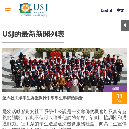
English
中文
USJ的最新新聞列表
新聞
11
聖大社工系學生為聖保祿中學學生舉辦活動營
Apr
是次活動營對於社工系學生來說是一次難得的機會以及富有意
義的體驗。籍此不但可以培養他們的領導、計劃、協調性和溝
通能力。社工系的學生透過這次機會服務社區，向高二生宣傳