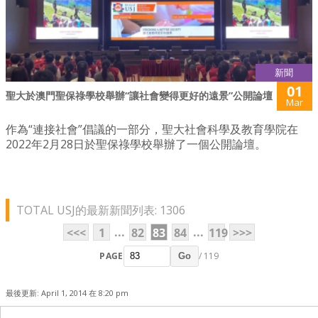
新聞
01
聖大於澳門聖保祿學校舉辦“讓社會變得更好的遠景”公開論壇
Mar
作為“連接社會”倡議的一部分，聖大社會科學及教育學院在
2022年2月28日於聖保祿學校舉辦了一個公開論壇。
TOTAL USJ的最新新聞列表: 1306
...
...
<<<
1
82
83
84
119
>>>
PAGE
/ 119
Go
最後更新: April 1, 2014 在 8:20 pm