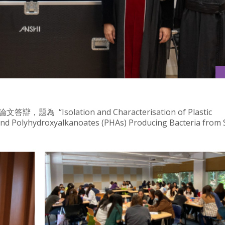
題為 “Isolation and Characterisation of Plastic
nd Polyhydroxyalkanoates (PHAs) Producing Bacteria from S