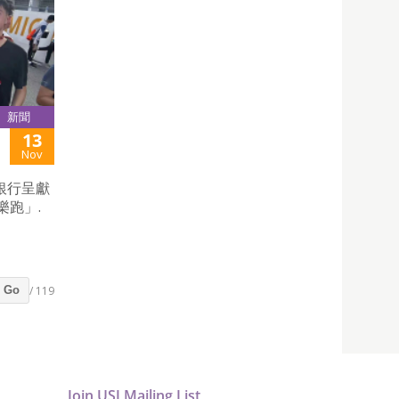
新聞
13
Nov
銀行呈獻
樂跑」.
/ 119
Go
Join USJ Mailing List