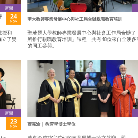
新聞
24
署
聖大教師專業發展中心與社工局合辦親職教育培訓
Nov
教授和
聖若瑟大學教師專業發展中心與社會工作局合辦了
式確立了雙
所推行親職教育培訓」課程，共有48位來自全澳多
的同工參與。
新聞
23
蕭嘉渝 | 教育學博士學位
Nov
he
蕭嘉渝成功完成他的教育學博士論文答辯，題