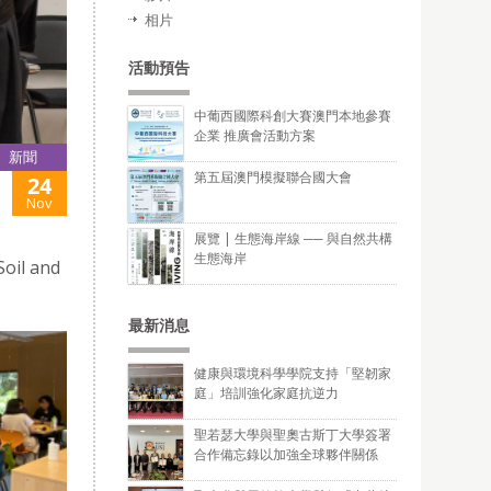
相片
活動預告
中葡西國際科創大賽澳門本地參賽
企業 推廣會活動方案
新聞
第五屆澳門模擬聯合國大會
24
Nov
展覽 | 生態海岸線 ── 與自然共構
生態海岸
oil and
最新消息
健康與環境科學學院支持「堅韌家
庭」培訓強化家庭抗逆力
聖若瑟大學與聖奧古斯丁大學簽署
合作備忘錄以加強全球夥伴關係