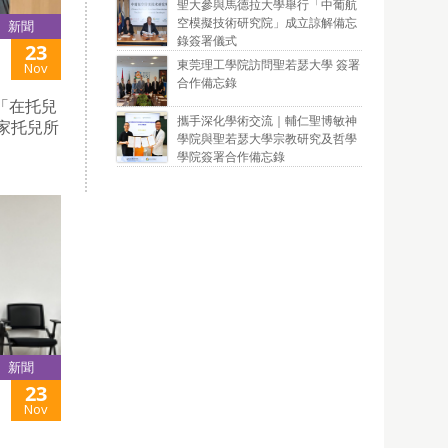
聖大參與馬德拉大學舉行「中葡航
空模擬技術研究院」成立諒解備忘
新聞
錄簽署儀式
23
東莞理工學院訪問聖若瑟大學 簽署
Nov
合作備忘錄
「在托兒
攜手深化學術交流｜輔仁聖博敏神
家托兒所
學院與聖若瑟大學宗教研究及哲學
學院簽署合作備忘錄
新聞
23
Nov