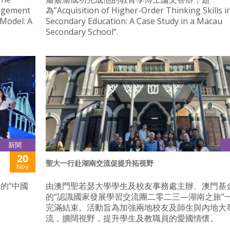
agement
為”Acquisition of Higher-Order Thinking Skills i
Model: A
Secondary Education: A Case Study in a Macau
Secondary School”.
新聞
20
聖大一行赴湖南交流促提升拓視野
Nov
的“中國
由澳門聖若瑟大學學生及校友事務處主辦、澳門基
的“認識國家發展學習交流團二零二三―湖南之旅”
完滿結束。活動旨為加強兩地校友及師生與內地大
流，擴闊視野，提升學生及教職員的愛國情懷。