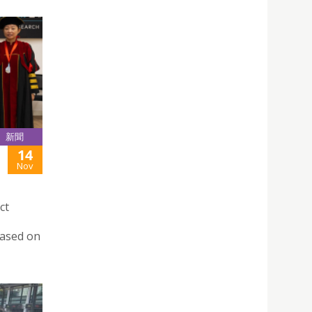
新聞
14
Nov
ct
Based on
”。