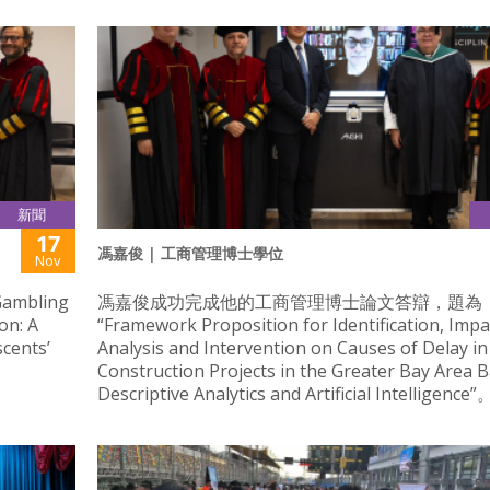
新聞
17
馮嘉俊 | 工商管理博士學位
Nov
bling
馮嘉俊成功完成他的工商管理博士論文答辯，題為
on: A
“Framework Proposition for Identification, Impa
scents’
Analysis and Intervention on Causes of Delay in
Construction Projects in the Greater Bay Area 
Descriptive Analytics and Artificial Intelligence