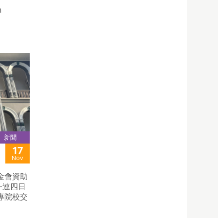
n
新聞
17
Nov
金會資助
一連四日
專院校交