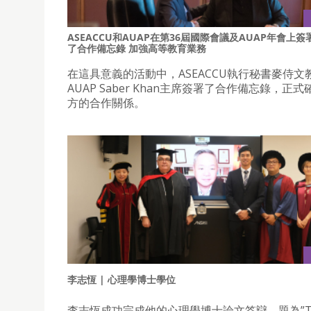
ASEACCU和AUAP在第36屆國際會議及AUAP年會上簽
了合作備忘錄 加強高等教育業務
在這具意義的活動中，ASEACCU執行秘書麥侍文
AUAP Saber Khan主席簽署了合作備忘錄，正
方的合作關係。
李志恆 | 心理學博士學位
李志恆成功完成他的心理學博士論文答辯，題為”T