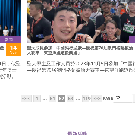
新聞
14
產
聖大成員參加「中國銀行呈獻—慶祝第70屆澳門格蘭披治
Nov
大賽車—東望洋跑道歡樂跑」
1日，假聖
聖大學生及工作人員於2023年11月5日參加「中國
青年博士
—慶祝第70屆澳門格蘭披治大賽車—東望洋跑道歡
列活動。
...
...
<<<
1
61
62
63
119
>>>
PAGE
最新活動