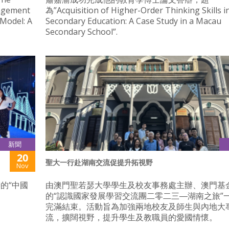
agement
為”Acquisition of Higher-Order Thinking Skills i
Model: A
Secondary Education: A Case Study in a Macau
Secondary School”.
新聞
20
聖大一行赴湖南交流促提升拓視野
Nov
的“中國
由澳門聖若瑟大學學生及校友事務處主辦、澳門基
的“認識國家發展學習交流團二零二三―湖南之旅”
完滿結束。活動旨為加強兩地校友及師生與內地大
流，擴闊視野，提升學生及教職員的愛國情懷。