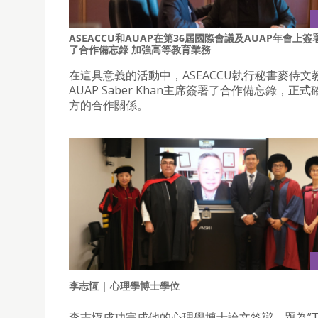
ASEACCU和AUAP在第36屆國際會議及AUAP年會上簽
了合作備忘錄 加強高等教育業務
在這具意義的活動中，ASEACCU執行秘書麥侍文
AUAP Saber Khan主席簽署了合作備忘錄，正
方的合作關係。
李志恆 | 心理學博士學位
李志恆成功完成他的心理學博士論文答辯，題為”T