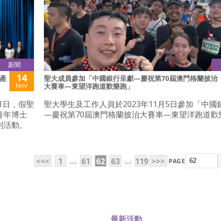
新聞
14
產
聖大成員參加「中國銀行呈獻—慶祝第70屆澳門格蘭披治
Nov
大賽車—東望洋跑道歡樂跑」
1日，假聖
聖大學生及工作人員於2023年11月5日參加「中國
青年博士
—慶祝第70屆澳門格蘭披治大賽車—東望洋跑道歡
列活動。
...
...
<<<
1
61
62
63
119
>>>
PAGE
最新活動