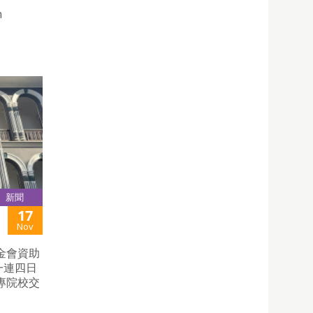
n
新聞
17
Nov
金會資助
一連四日
專院校交