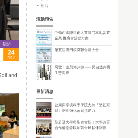
相片
活動預告
中葡西國際科創大賽澳門本地參賽
企業 推廣會活動方案
新聞
第五屆澳門模擬聯合國大會
24
Nov
展覽 | 生態海岸線 ── 與自然共構
生態海岸
oil and
最新消息
健康與環境科學學院支持「堅韌家
庭」培訓強化家庭抗逆力
聖若瑟大學與聖奧古斯丁大學簽署
合作備忘錄以加強全球夥伴關係