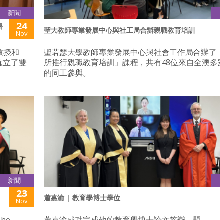
新聞
24
署
聖大教師專業發展中心與社工局合辦親職教育培訓
Nov
教授和
聖若瑟大學教師專業發展中心與社會工作局合辦了
式確立了雙
所推行親職教育培訓」課程，共有48位來自全澳多
的同工參與。
新聞
23
蕭嘉渝 | 教育學博士學位
Nov
he
蕭嘉渝成功完成他的教育學博士論文答辯，題