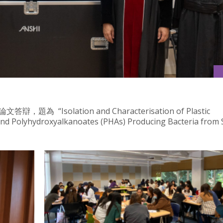
題為 “Isolation and Characterisation of Plastic
nd Polyhydroxyalkanoates (PHAs) Producing Bacteria from S