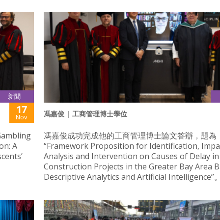
新聞
17
馮嘉俊 | 工商管理博士學位
Nov
bling
馮嘉俊成功完成他的工商管理博士論文答辯，題為
on: A
“Framework Proposition for Identification, Impa
scents’
Analysis and Intervention on Causes of Delay in
Construction Projects in the Greater Bay Area 
Descriptive Analytics and Artificial Intelligence