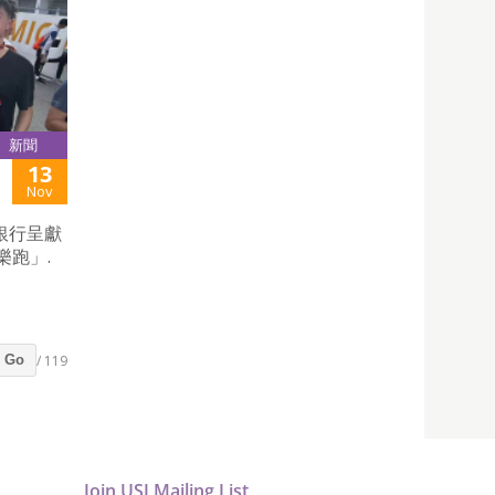
新聞
13
Nov
銀行呈獻
樂跑」.
/ 119
Go
Join USJ Mailing List