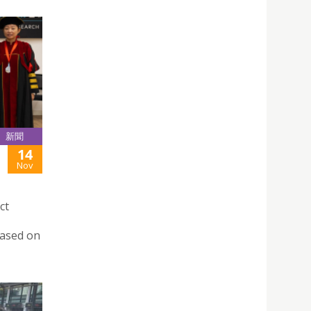
新聞
14
Nov
ct
Based on
”。