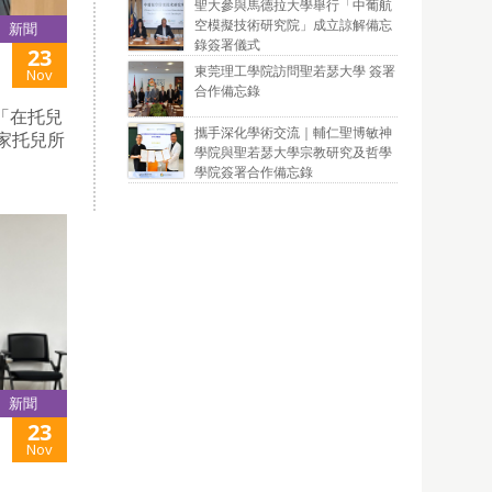
聖大參與馬德拉大學舉行「中葡航
空模擬技術研究院」成立諒解備忘
新聞
錄簽署儀式
23
東莞理工學院訪問聖若瑟大學 簽署
Nov
合作備忘錄
「在托兒
攜手深化學術交流｜輔仁聖博敏神
家托兒所
學院與聖若瑟大學宗教研究及哲學
學院簽署合作備忘錄
新聞
23
Nov