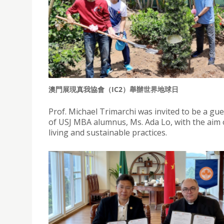
澳門展現真我協會（IC2）舉辦世界地球日
Prof. Michael Trimarchi was invited to be a gu
of USJ MBA alumnus, Ms. Ada Lo, with the ai
living and sustainable practices.