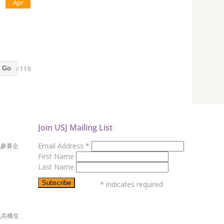
Apr
/ 119
Go
Join USJ Mailing List
Email Address
*
地參賽企
First Name
Last Name
*
indicates required
然共構生