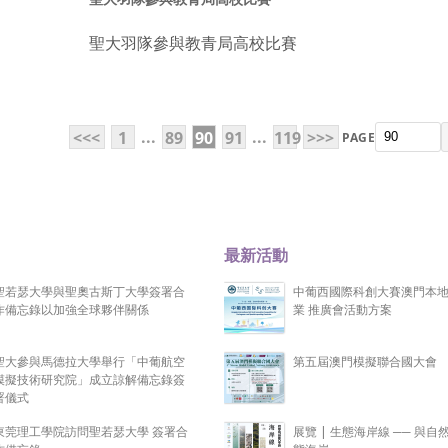
Apr
）的學術
聖大羽隊參與教青局高校比賽
紅樹林活動
...
...
<<<
1
89
90
91
119
>>>
PAGE
最新活動
聖若瑟大學與聖奧古斯丁大學簽署合
中葡西國際科創大賽澳門本
作備忘錄以加強全球夥伴關係
業 推廣會活動方案
聖大參與馬德拉大學舉行「中葡航空
第五屆澳門模擬聯合國大會
模擬技術研究院」成立諒解備忘錄簽
署儀式
東莞理工學院訪問聖若瑟大學 簽署合
展覽 | 生態海岸線 ── 與自