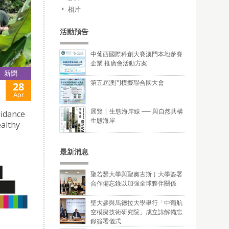
相片
活動預告
中葡西國際科創大賽澳門本地參賽
企業 推廣會活動方案
新聞
第五屆澳門模擬聯合國大會
28
Apr
展覽 | 生態海岸線 ── 與自然共構
uidance
生態海岸
althy
最新消息
聖若瑟大學與聖奧古斯丁大學簽署
合作備忘錄以加強全球夥伴關係
聖大參與馬德拉大學舉行「中葡航
空模擬技術研究院」成立諒解備忘
錄簽署儀式