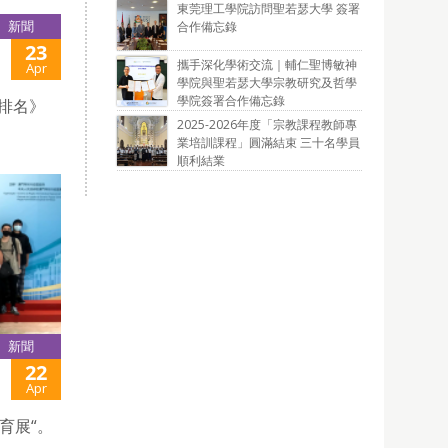
東莞理工學院訪問聖若瑟大學 簽署
新聞
合作備忘錄
23
攜手深化學術交流｜輔仁聖博敏神
Apr
學院與聖若瑟大學宗教研究及哲學
學院簽署合作備忘錄
力排名》
2025-2026年度「宗教課程教師專
業培訓課程」圓滿結束 三十名學員
順利結業
新聞
22
Apr
育展“。