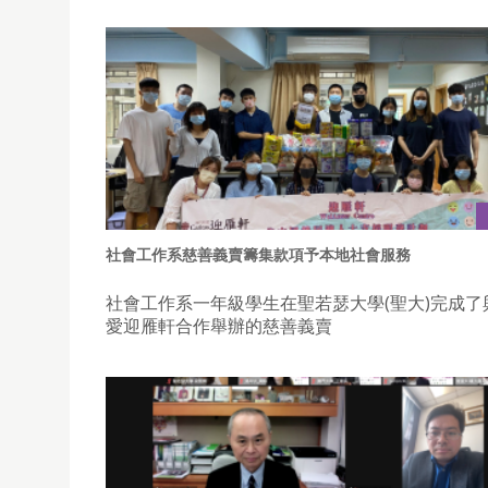
社會工作系慈善義賣籌集款項予本地社會服務
社會工作系一年級學生在聖若瑟大學(聖大)完成了
愛迎雁軒合作舉辦的慈善義賣