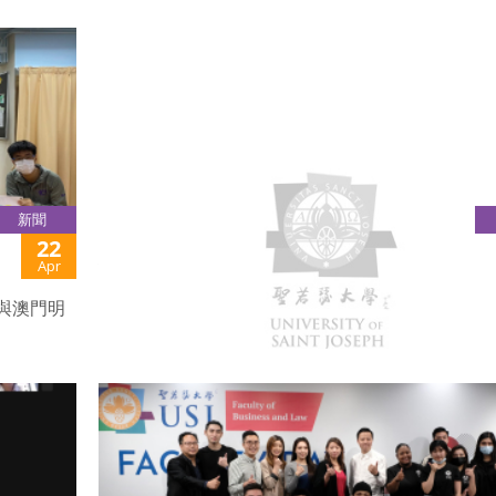
新聞
22
政協委員進聖大分享奮鬥歷程
Apr
與澳門明
“政協委員進校園” 系列活動在 4月12日於聖若瑟大