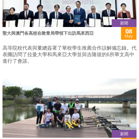
新聞
08
聖大與澳門各高校在教青局帶領下出訪馬來西亞
May
高等院校代表與董總簽署了華校學生推薦合作諒解備忘錄。代
表團訪問了拉曼大學和馬來亞大學並與吉隆玻的6所華文高中
進行了會談。
新聞