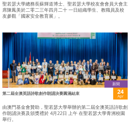
聖若瑟大學總務長蘇輝道博士、聖若瑟大學校友會會員大會主
席陳鳳美於二零二三年四月二十 一日組織學生、教職員及校
友參觀「國家安全教育展」。
新聞
24
第二屆全澳英語詩歌創作朗誦決賽圓滿結束
Apr
由澳門基金會贊助，聖若瑟大學舉辦的第二屆全澳英語詩歌創
作朗誦決賽及頒獎禮於 4月22日 上午 在聖若瑟大學青洲校園
舉行。