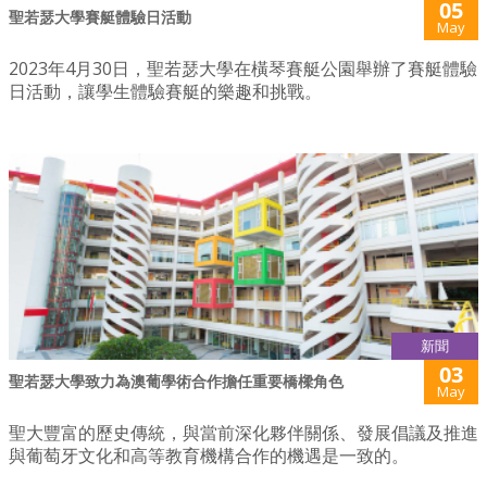
05
聖若瑟大學賽艇體驗日活動
May
2023年4月30日，聖若瑟大學在橫琴賽艇公園舉辦了賽艇體驗
日活動，讓學生體驗賽艇的樂趣和挑戰。
新聞
03
聖若瑟大學致力為澳葡學術合作擔任重要橋樑角色
May
聖大豐富的歷史傳統，與當前深化夥伴關係、發展倡議及推進
與葡萄牙文化和高等教育機構合作的機遇是一致的。