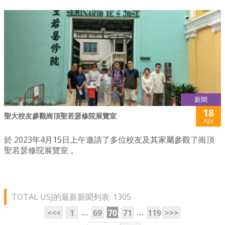
新聞
18
聖大校友參觀崗頂聖若瑟修院展覽室
Apr
於 2023年4月15日上午邀請了多位校友及其家屬參觀了崗頂
聖若瑟修院展覽室 。
TOTAL USJ的最新新聞列表: 1305
...
...
<<<
1
69
70
71
119
>>>