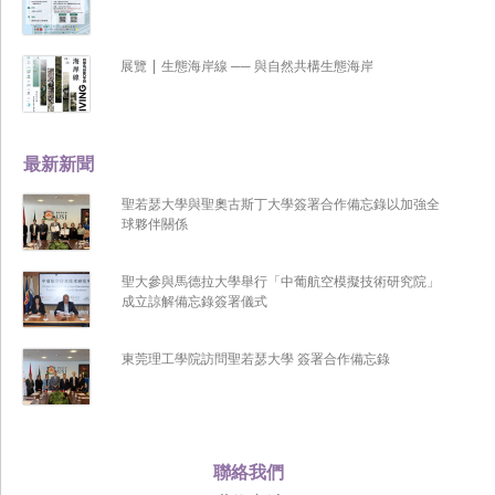
展覽 | 生態海岸線 ── 與自然共構生態海岸
最新新聞
聖若瑟大學與聖奧古斯丁大學簽署合作備忘錄以加強全
球夥伴關係
聖大參與馬德拉大學舉行「中葡航空模擬技術研究院」
成立諒解備忘錄簽署儀式
東莞理工學院訪問聖若瑟大學 簽署合作備忘錄
聯絡我們