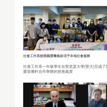
社會工作系慈善義賣籌集款項予本地社會服務
社會工作系一年級學生在聖若瑟大學(聖大)完成了
愛迎雁軒合作舉辦的慈善義賣