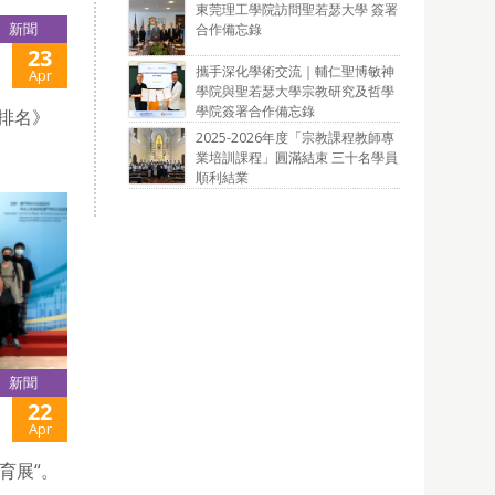
東莞理工學院訪問聖若瑟大學 簽署
新聞
合作備忘錄
23
攜手深化學術交流｜輔仁聖博敏神
Apr
學院與聖若瑟大學宗教研究及哲學
學院簽署合作備忘錄
力排名》
2025-2026年度「宗教課程教師專
業培訓課程」圓滿結束 三十名學員
順利結業
新聞
22
Apr
育展“。