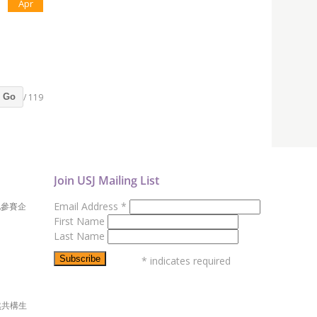
Apr
/ 119
Go
Join USJ Mailing List
Email Address
*
地參賽企
First Name
Last Name
*
indicates required
然共構生