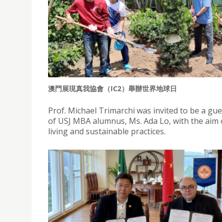
澳門展現真我協會（IC2）舉辦世界地球日
Prof. Michael Trimarchi was invited to be a gu
of USJ MBA alumnus, Ms. Ada Lo, with the ai
living and sustainable practices.