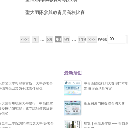
Apr
）的學術
聖大羽隊參與教青局高校比賽
紅樹林活動
...
...
<<<
1
89
90
91
119
>>>
PAGE
最新活動
聖若瑟大學與聖奧古斯丁大學簽署合
中葡西國際科創大賽澳門本
作備忘錄以加強全球夥伴關係
業 推廣會活動方案
聖大參與馬德拉大學舉行「中葡航空
第五屆澳門模擬聯合國大會
模擬技術研究院」成立諒解備忘錄簽
署儀式
東莞理工學院訪問聖若瑟大學 簽署合
展覽 | 生態海岸線 ── 與自