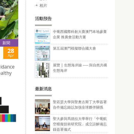
相片
活動預告
中葡西國際科創大賽澳門本地參賽
企業 推廣會活動方案
新聞
第五屆澳門模擬聯合國大會
28
Apr
展覽 | 生態海岸線 ── 與自然共構
uidance
生態海岸
althy
最新消息
聖若瑟大學與聖奧古斯丁大學簽署
合作備忘錄以加強全球夥伴關係
聖大參與馬德拉大學舉行「中葡航
空模擬技術研究院」成立諒解備忘
錄簽署儀式