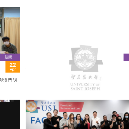
新聞
22
政協委員進聖大分享奮鬥歷程
Apr
與澳門明
“政協委員進校園” 系列活動在 4月12日於聖若瑟大