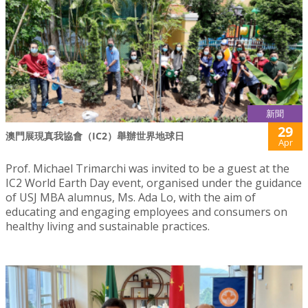
新聞
29
澳門展現真我協會（IC2）舉辦世界地球日
Apr
Prof. Michael Trimarchi was invited to be a guest at the
IC2 World Earth Day event, organised under the guidance
of USJ MBA alumnus, Ms. Ada Lo, with the aim of
educating and engaging employees and consumers on
healthy living and sustainable practices.