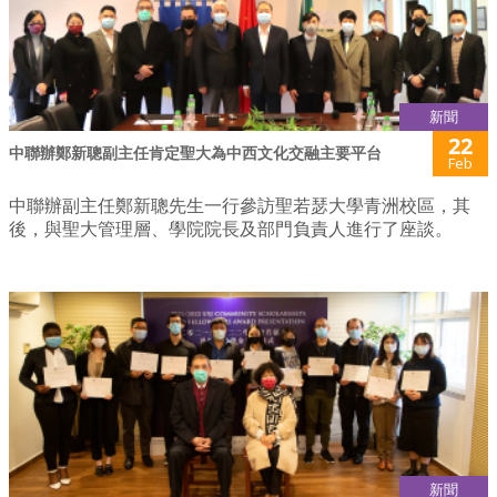
新聞
22
中聯辦鄭新聰副主任肯定聖大為中西文化交融主要平台
Feb
中聯辦副主任鄭新聰先生一行參訪聖若瑟大學青洲校區，其
後，與聖大管理層、學院院長及部門負責人進行了座談。
新聞