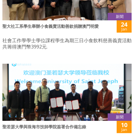
新聞
24
聖大社工系學生舉辦小食義賣活動善款捐贈澳門明愛
Jan
社會工作學學士學位課程學生為期三日小食飲料慈善義賣活動
共籌得澳門幣3992元.
新聞
10
聖若瑟大學與珠海市技師學院簽署合作備忘錄
Jan