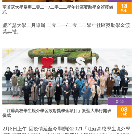
18
聖若瑟大學舉辦二零二一/二零二二學年社區奬助學金頒授儀
Feb
式
聖若瑟大學二月舉辦 二零二一/二零二二學年社區奬助學金頒
奬典禮。
新聞
08
「江蘇高校學生境外學習政府獎學金項目」於聖大舉行開班
Feb
儀式
2月8日上午-因疫情延至今舉辦的2021「江蘇高校學生境外學