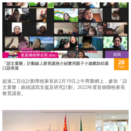
新聞
28
「語文童樂」計劃線上家長講座介紹實用親子小遊戲助幼童
Feb
口語表達
超過二百位計劃學校家長於2月19日上午齊聚網上，參加「語
文童樂：銀娛讀寫支援及研究計劃」2022年度首個聯校家長
教育講座。