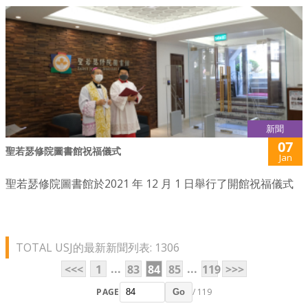
新聞
07
聖若瑟修院圖書館祝福儀式
Jan
聖若瑟修院圖書館於2021 年 12 月 1 日舉行了開館祝福儀式
TOTAL USJ的最新新聞列表: 1306
...
...
<<<
1
83
84
85
119
>>>
PAGE
/ 119
Go