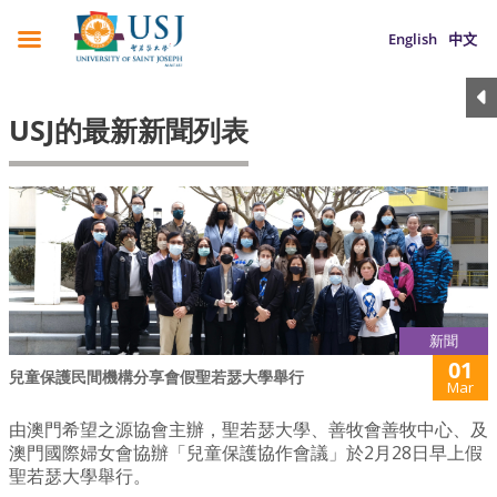
English
中文
USJ的最新新聞列表
新聞
01
兒童保護民間機構分享會假聖若瑟大學舉行
Mar
由澳門希望之源協會主辦，聖若瑟大學、善牧會善牧中心、及
澳門國際婦女會協辦「兒童保護協作會議」於2月28日早上假
聖若瑟大學舉行。