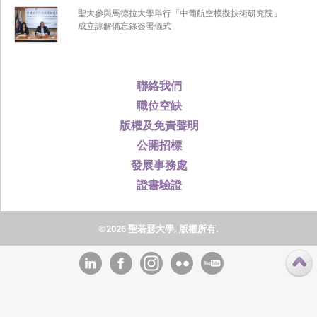
聖大參與馬德拉大學舉行「中葡航空模擬技術研究院」
成立諒解備忘錄簽署儀式
聯絡我們
職位空缺
版權及免責聲明
公開招標
發展事務處
證書驗證
©2026 聖若瑟大學, 版權所有.