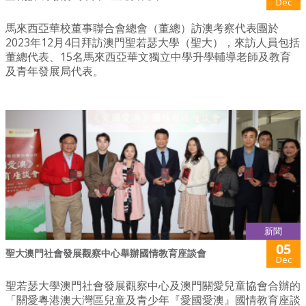
Dec
馬來西亞華校董事聯合會總會（董總）訪澳考察代表團於
2023年12月4日拜訪澳門聖若瑟大學（聖大），來訪人員包括
董總代表、15名馬來西亞華文獨立中學升學輔導老師及教育
及青年發展局代表。
新聞
05
聖大澳門社會發展觀察中心舉辦國情教育座談會
Dec
聖若瑟大學澳門社會發展觀察中心及澳門關愛兒童協會合辦的
「關愛粵港澳大灣區兒童及青少年『愛國愛澳』國情教育座談