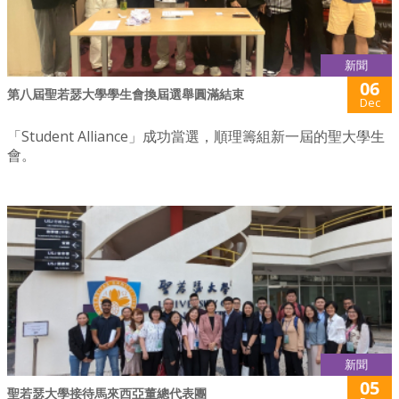
新聞
06
第八屆聖若瑟大學學生會換屆選舉圓滿結束
Dec
「Student Alliance」成功當選，順理籌組新一屆的聖大學生
會。
新聞
05
聖若瑟大學接待馬來西亞董總代表團