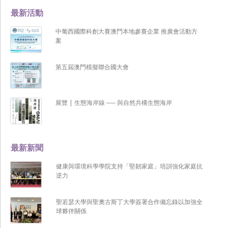
最新活動
中葡西國際科創大賽澳門本地參賽企業 推廣會活動方
案
第五屆澳門模擬聯合國大會
展覽 | 生態海岸線 ── 與自然共構生態海岸
最新新聞
健康與環境科學學院支持「堅韌家庭」培訓強化家庭抗
逆力
聖若瑟大學與聖奧古斯丁大學簽署合作備忘錄以加強全
球夥伴關係