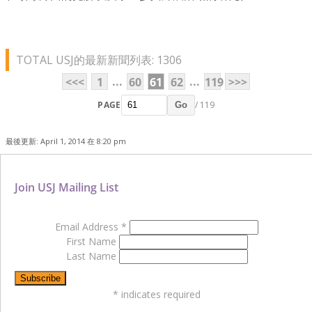
TOTAL USJ的最新新聞列表: 1306
...
...
<<<
1
60
61
62
119
>>>
PAGE
/ 119
Go
最後更新: April 1, 2014 在 8:20 pm
Join USJ Mailing List
Email Address
*
First Name
Last Name
*
indicates required