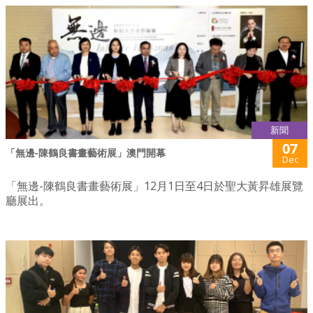
新聞
07
「無邊-陳鶴良書畫藝術展」澳門開幕
Dec
「無邊-陳鶴良書畫藝術展」12月1日至4日於聖大黃昇雄展覽
廳展出。