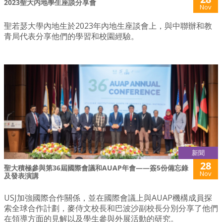
2023聖大内地學生座談分享會
Nov
聖若瑟大學內地生於2023年內地生座談會上，與中聯辦和教
青局代表分享他們的學習和校園經驗。
新聞
28
聖大積極參與第36屆國際會議和AUAP年會——簽5份備忘錄
Nov
及發表演講
USJ加強國際合作關係，並在國際會議上與AUAP機構成員探
索全球合作計劃，麥侍文校長和巴波沙副校長分別分享了他們
在領導方面的見解以及學生參與外展活動的研究。