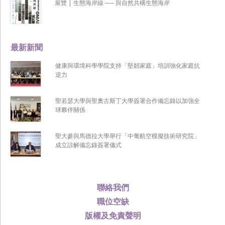
展覽 | 生態海岸線 ── 與自然共構生態海岸
最新新聞
健康與環境科學學院支持「堅韌家庭」培訓強化家庭抗
逆力
聖若瑟大學與聖奧古斯丁大學簽署合作備忘錄以加強全
球夥伴關係
聖大參與馬德拉大學舉行「中葡航空模擬技術研究院」
成立諒解備忘錄簽署儀式
聯絡我們
職位空缺
版權及免責聲明