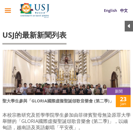
English
中文
USJ的最新新聞列表
新聞
23
聖大學生參與「GLORIA國際虛擬聖誕頌歌音樂會 (第二季)」
Jan
本校宗教研究及哲學學院學生參加由菲律賓聖母無染原罪大學
舉辦的「GLORIA國際虛擬聖誕頌歌音樂會 (第二季)」，以緬
甸語，越南語及英語獻唱「平安夜」。