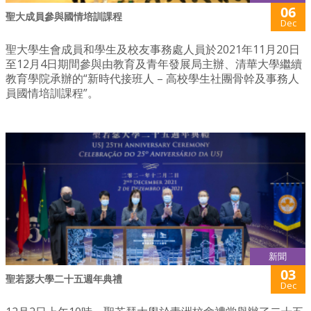
06
聖大成員參與國情培訓課程
Dec
聖大學生會成員和學生及校友事務處人員於2021年11月20日
至12月4日期間參與由教育及青年發展局主辦、清華大學繼續
教育學院承辦的“新時代接班人 – 高校學生社團骨幹及事務人
員國情培訓課程”。
新聞
03
聖若瑟大學二十五週年典禮
Dec