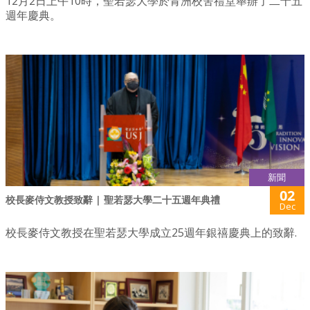
12月2日上午10時，聖若瑟大學於青洲校舍禮堂舉辦了二十五
週年慶典。
新聞
02
校長麥侍文教授致辭 | 聖若瑟大學二十五週年典禮
Dec
校長麥侍文教授在聖若瑟大學成立25週年銀禧慶典上的致辭.