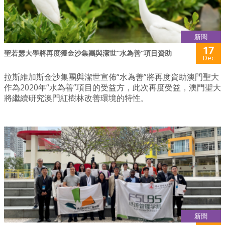
新聞
17
聖若瑟大學將再度獲金沙集團與潔世“水為善”項目資助
Dec
拉斯維加斯金沙集團與潔世宣佈“水為善”將再度資助澳門聖大
作為2020年“水為善”項目的受益方，此次再度受益，澳門聖大
將繼續研究澳門紅樹林改善環境的特性。
新聞