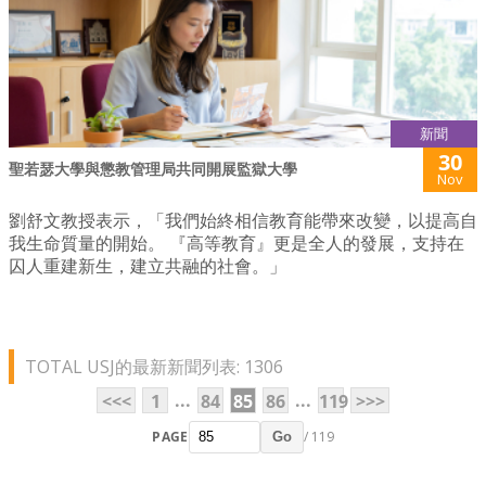
新聞
30
聖若瑟大學與懲教管理局共同開展監獄大學
Nov
劉舒文教授表示，「我們始終相信教育能帶來改變，以提高自
我生命質量的開始。 『高等教育』更是全人的發展，支持在
囚人重建新生，建立共融的社會。」
TOTAL USJ的最新新聞列表: 1306
...
...
<<<
1
84
85
86
119
>>>
PAGE
/ 119
Go