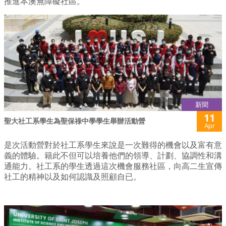
推進本澳無障礙社區。
新聞
11
聖大社工系學生為聖保祿中學學生舉辦活動營
Apr
是次活動營對於社工系學生來說是一次難得的機會以及富有意
義的體驗。籍此不但可以培養他們的領導、計劃、協調性和溝
通能力。社工系的學生透過這次機會服務社區，向高二生宣傳
社工的精神以及如何認識及照顧自已。