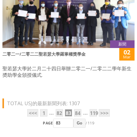
新聞
02
二零二一/二零二二聖若瑟大學羅掌權獎學金
Mar
聖若瑟大學於二月二十四日舉辦二零二一/二零二二學年新生
奬助學金頒授儀式.
TOTAL USJ的最新新聞列表: 1307
...
...
<<<
1
82
83
84
119
>>>
PAGE
/ 119
Go