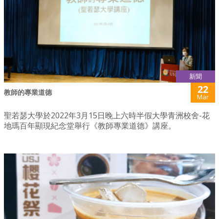
新聞
22
教師的專業道德
Mar
聖若瑟大學於2022年3月15日晚上六時半假大學青洲校舍-花
地瑪百年顯現紀念堂舉行《教師專業道德》講座。