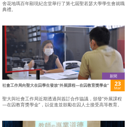
舍花地瑪百年顯現紀念堂舉行了第七屆聖若瑟大學學生會就職
典禮。
新聞
23
社會工作局向聖大在囚學生發放“外展課程—在囚教育獎學金”
Mar
聖大與社會工作局近期透過與簽訂合作協議，頒發“外展課程
—在囚教育獎學金”，以促進並鼓勵在囚人士接受高等教育。