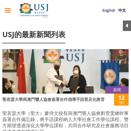
English
中文
USJ的最新新聞列表
新聞
12
聖若瑟大學與澳門聾人協會簽署合作倡導手語普及化教育
Apr
聖若瑟大學（聖大）麥侍文校長與澳門聾人協會劉雪雯總幹事
簽署合作備忘錄，將手語課程納入大學社會工作學位課程。雙
方期望透過深化大學學位課程，共同合作研究及社會服務項目