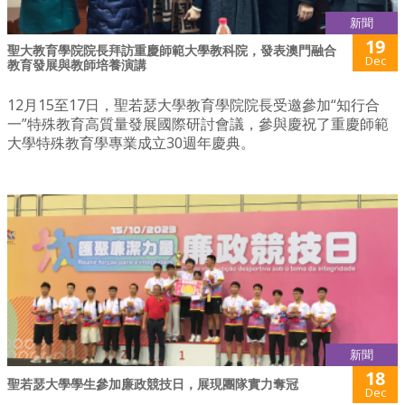
新聞
19
聖大教育學院院長拜訪重慶師範大學教科院，發表澳門融合
Dec
教育發展與教師培養演講
12月15至17日，聖若瑟大學教育學院院長受邀參加“知行合
一”特殊教育高質量發展國際研討會議，參與慶祝了重慶師範
大學特殊教育學專業成立30週年慶典。
新聞
18
聖若瑟大學學生參加廉政競技日，展現團隊實力奪冠
Dec