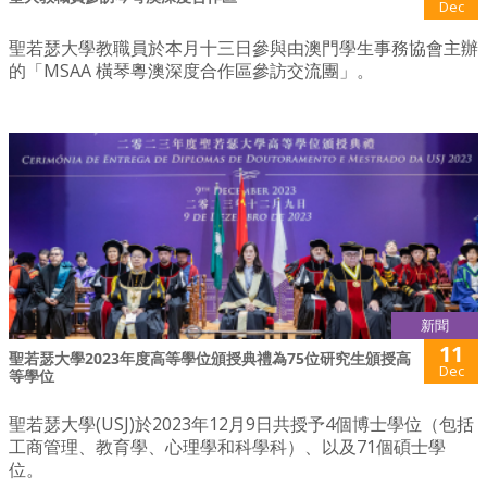
Dec
聖若瑟大學教職員於本月十三日參與由澳門學生事務協會主辦
的「MSAA 橫琴粵澳深度合作區參訪交流團」。
新聞
11
聖若瑟大學2023年度高等學位頒授典禮為75位研究生頒授高
Dec
等學位
聖若瑟大學(USJ)於2023年12月9日共授予4個博士學位（包括
工商管理、教育學、心理學和科學科）、以及71個碩士學
位。