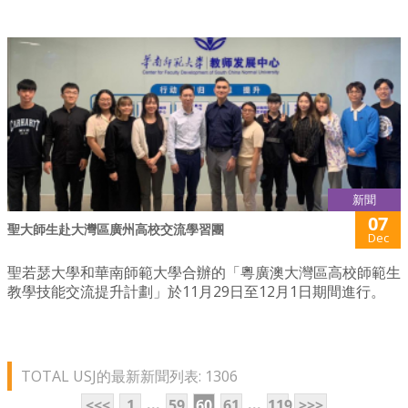
新聞
07
聖大師生赴大灣區廣州高校交流學習團
Dec
聖若瑟大學和華南師範大學合辦的「粵廣澳大灣區高校師範生
教學技能交流提升計劃」於11月29日至12月1日期間進行。
TOTAL USJ的最新新聞列表: 1306
...
...
<<<
1
59
60
61
119
>>>