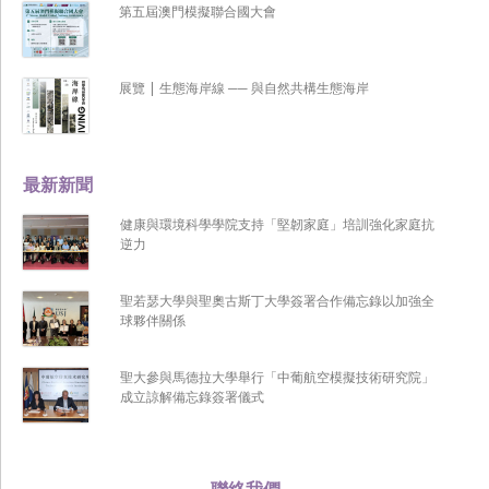
第五屆澳門模擬聯合國大會
展覽 | 生態海岸線 ── 與自然共構生態海岸
最新新聞
健康與環境科學學院支持「堅韌家庭」培訓強化家庭抗
逆力
聖若瑟大學與聖奧古斯丁大學簽署合作備忘錄以加強全
球夥伴關係
聖大參與馬德拉大學舉行「中葡航空模擬技術研究院」
成立諒解備忘錄簽署儀式
聯絡我們