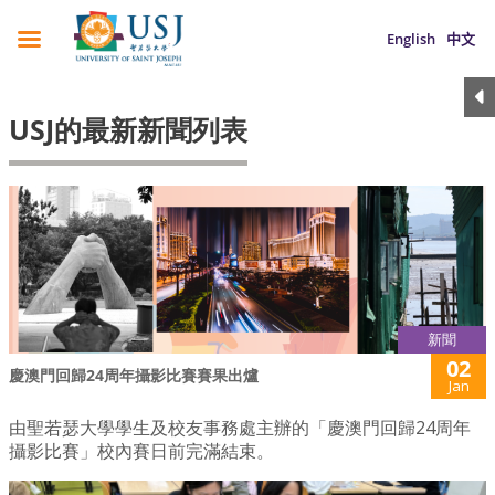
English
中文
USJ的最新新聞列表
新聞
02
慶澳門回歸24周年攝影比賽賽果出爐
Jan
由聖若瑟大學學生及校友事務處主辦的「慶澳門回歸24周年
攝影比賽」校內賽日前完滿結束。