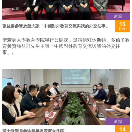
新聞
15
張益群參贊於聖大談「中國對外教育交流與我的外交往事」
Dec
聖若瑟大學教育學院舉行公開課，邀請到駐休斯頓、多倫多教
育參贊張益群先生主講「中國對外教育交流與我的外交往
事」。
新聞
14
聖大教職員參訪琴粤澳深度合作區