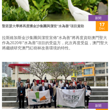
新聞
17
聖若瑟大學將再度獲金沙集團與潔世“水為善”項目資助
Dec
拉斯維加斯金沙集團與潔世宣佈“水為善”將再度資助澳門聖大
作為2020年“水為善”項目的受益方，此次再度受益，澳門聖大
將繼續研究澳門紅樹林改善環境的特性。
新聞