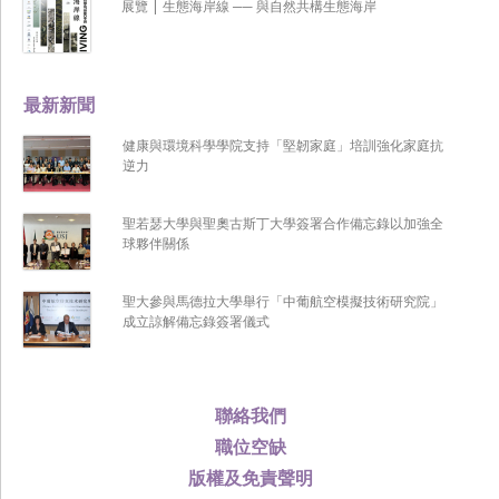
展覽 | 生態海岸線 ── 與自然共構生態海岸
最新新聞
健康與環境科學學院支持「堅韌家庭」培訓強化家庭抗
逆力
聖若瑟大學與聖奧古斯丁大學簽署合作備忘錄以加強全
球夥伴關係
聖大參與馬德拉大學舉行「中葡航空模擬技術研究院」
成立諒解備忘錄簽署儀式
聯絡我們
職位空缺
版權及免責聲明