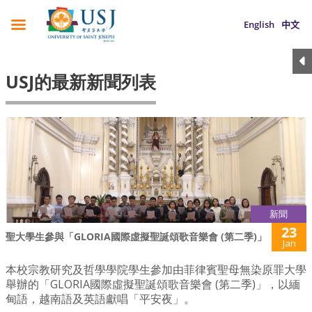
English
中文
USJ的最新新聞列表
新聞
23
聖大學生參與「GLORIA國際虛擬聖誕頌歌音樂會 (第二季)」
Jan
本校宗教研究及哲學學院學生參加由菲律賓聖母無染原罪大學
舉辦的「GLORIA國際虛擬聖誕頌歌音樂會 (第二季)」，以緬
甸語，越南語及英語獻唱「平安夜」。