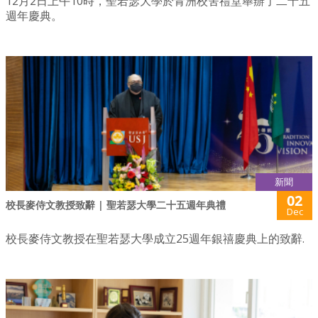
12月2日上午10時，聖若瑟大學於青洲校舍禮堂舉辦了二十五
週年慶典。
新聞
02
校長麥侍文教授致辭 | 聖若瑟大學二十五週年典禮
Dec
校長麥侍文教授在聖若瑟大學成立25週年銀禧慶典上的致辭.