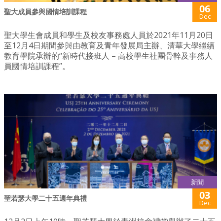
06
聖大成員參與國情培訓課程
Dec
聖大學生會成員和學生及校友事務處人員於2021年11月20日
至12月4日期間參與由教育及青年發展局主辦、清華大學繼續
教育學院承辦的“新時代接班人 – 高校學生社團骨幹及事務人
員國情培訓課程”。
新聞
03
聖若瑟大學二十五週年典禮
Dec