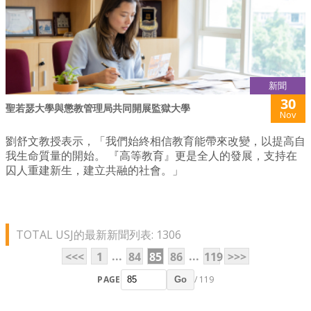
新聞
30
聖若瑟大學與懲教管理局共同開展監獄大學
Nov
劉舒文教授表示，「我們始終相信教育能帶來改變，以提高自
我生命質量的開始。 『高等教育』更是全人的發展，支持在
囚人重建新生，建立共融的社會。」
TOTAL USJ的最新新聞列表: 1306
...
...
<<<
1
84
85
86
119
>>>
PAGE
/ 119
Go