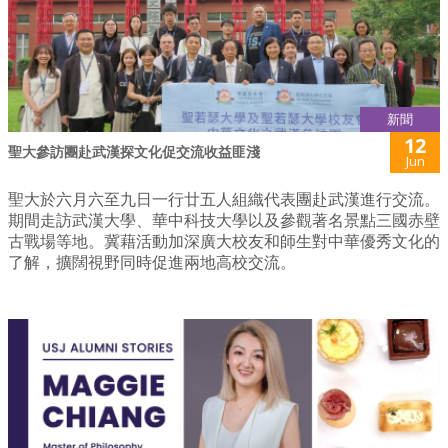
新聞
12
聖大參訪團赴武漢探文化促交流收益匪淺
Jun
聖大於六月六至九日一行廿五人組織代表團赴武漢進行交流。
期間走訪武漢大學、華中科技大學以及參觀著名景點三國赤壁
古戰場等地。冀藉活動加深廣大校友和師生對中華優秀文化的
了解，擴闊視野同時促進兩地高校交流。