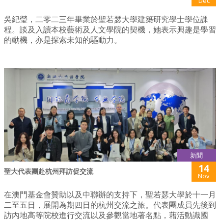
Dec
吳紀瑩，二零二三年畢業於聖若瑟大學建築研究學士學位課
程。談及入讀本校藝術及人文學院的契機，她表示興趣是學習
的動機，亦是探索未知的驅動力。
新聞
14
聖大代表團赴杭州拜訪促交流
Nov
在澳門基金會贊助以及中聯辦的支持下，聖若瑟大學於十一月
二至五日，展開為期四日的杭州交流之旅。代表團成員先後到
訪內地高等院校進行交流以及參觀當地著名點，藉活動識國