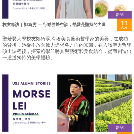
新聞
11
校友專訪 | 鄭綺雯 — 行動勝於空談，熱愛是堅持的力量
Apr
聖若瑟大學校友鄭綺雯,有著美食藝術哲學家的美譽，在成功
的背後，她從不放棄致力追求各方面的知識，在入讀聖大哲學
碩士課程後，探索哲學並將其與藝術和美食結合，從而創造出
一道道獨特的美學體驗。
新聞