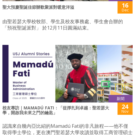
16
聖大預慶聖誕佳節辦歡聚派對暖意洋溢
Dec
由聖若瑟大學校牧部、學生及校友事務處、學生會合辦的
「預祝聖誕派對」 於12月11日圓滿結束。
新聞
24
校友專訪｜MAMADÚ FATI：「從掙扎到卓越：聖若瑟大
Nov
學，開啟我未來之門的鑰匙」
認識來自幾內亞比紹的Mamadú Fati的非凡旅程——他不僅
取得學士學位，更在澳門聖若瑟大學攻讀並取得工商管理碩士