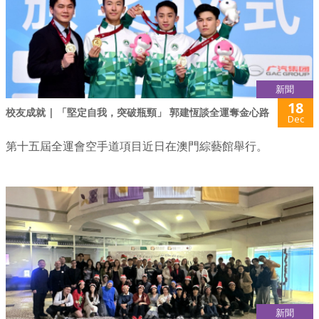
新聞
18
校友成就 | 「堅定自我，突破瓶頸」 郭建恆談全運奪金心路
Dec
第十五屆全運會空手道項目近日在澳門綜藝館舉行。
新聞