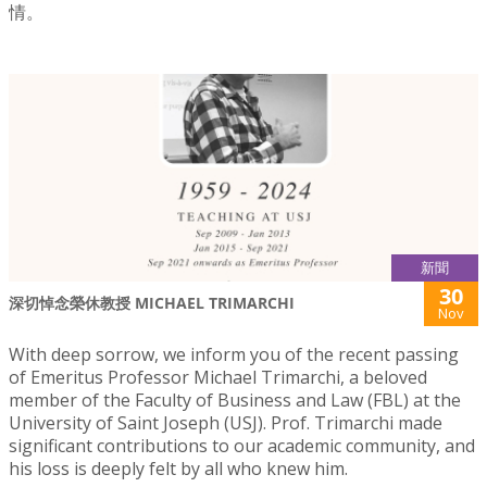
情。
新聞
30
深切悼念榮休教授 MICHAEL TRIMARCHI
Nov
With deep sorrow, we inform you of the recent passing
of Emeritus Professor Michael Trimarchi, a beloved
member of the Faculty of Business and Law (FBL) at the
University of Saint Joseph (USJ). Prof. Trimarchi made
significant contributions to our academic community, and
his loss is deeply felt by all who knew him.