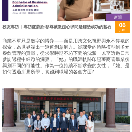
新聞
06
校友專訪 | 專訪盧蔚欣:移尊就教虛心求問是鋪墊成功的基石
Jun
商業不單只是數字的博弈——而是用跨文化視野與永不停歇的
探索，為世界端出一道道創意解方。從課堂的策略模型到多元
餐飲管理的實戰，從求學時期不恥下問的沈澱，以至透過日常
參訪過程中細緻的洞察，「她」的職涯軌跡印證著商管畢業後
與別不同的可能性。作為一位持續不斷求變的女性，「她」是
如何透過所見所學，實踐到職場的各個方面?