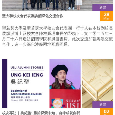
新聞
28
聖大和校友會代表團訪韶深化交流合作
Mar
聖若瑟大學及聖若瑟大學校友會代表團一行十人在本校副校長
農韻淇博士及校友會陳桂舜理事長的帶領下，於二零二五年三
月二十六日造訪韶關學院和風度書房。此次交流加強粵澳交流
合作，進一步深化澳韶兩地互聯互通。
新聞
02
校友專訪 | 吳紀盈: 勇於探索未知，自律成就自我