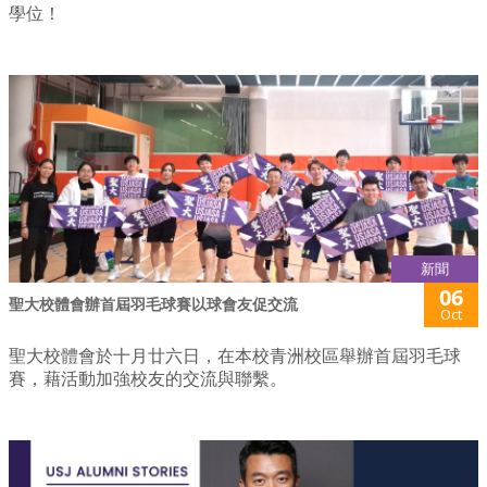
學位！
新聞
06
聖大校體會辦首屆羽毛球賽以球會友促交流
Oct
聖大校體會於十月廿六日，在本校青洲校區舉辦首屆羽毛球
賽，藉活動加強校友的交流與聯繫。