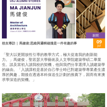
新聞
09
校友專訪 | 馬健俊:思維與邏輯碰撞是一件有趣的事
Jul
「聖大以更開放性引導的教學方式，極大促進我的創新能
力。」馬健俊，聖若瑟大學藝術及人文學院建築學碩二畢業
生。談及當初入讀我校的契機，他與我們分享選擇入讀建築學
的緣由。「入讀課程是基於自己學士時已對建築學專業產生濃
厚的興趣，期後在透過本科保送生計劃的推薦下，因而有來澳
求學深造的契機。」