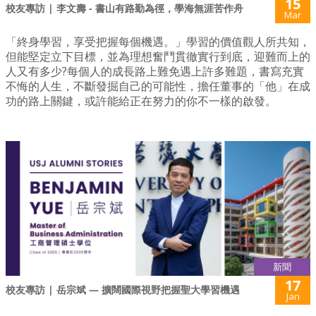
15
校友專訪 | 李文壽 - 書山有路勤為徑，學海無涯苦作舟
Mar
「終身學習，享受把握每個機遇。」學習的價值觀人所共知，
但能堅定立下目標，並為理想奮鬥貫徹實行到底，迎難而上的
人又有多少?每個人的成長路上難免遇上許多難題，書寫充實
不悔的人生，不斷發掘自己的可能性，擔任董事的「他」在成
功的路上關鍵，或許能給正在努力的你不一樣的啟發。
新聞
17
校友專訪 | 岳宗斌 — 擴闊國際視野把握聖大學習機遇
Jan