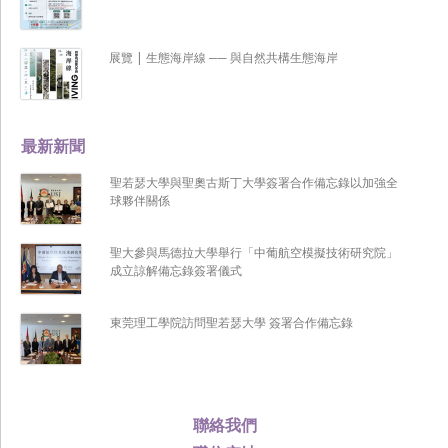
展覽 | 生態海岸線 ── 與自然共構生態海岸
最新新聞
聖若瑟大學與聖奧古斯丁大學簽署合作備忘錄以加強全
球夥伴關係
聖大參與馬德拉大學舉行「中葡航空模擬技術研究院」
成立諒解備忘錄簽署儀式
東莞理工學院訪問聖若瑟大學 簽署合作備忘錄
聯絡我們