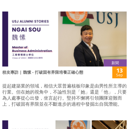
新聞
13
校友專訪 | 魏愫 - 打破固有界限培養正確心態
Sep
提起建築業的領域，相信大眾普遍核板印象是由男性所主導的
行業。但在她的視角中，不論性別是「她」還是「他」，只要
為人處事從心出發，坐言起行。堅持不懈將引領團隊迎難而
上，打破固有界限並在不斷進步的過程中發掘出自我潛能。