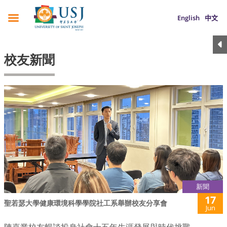
English
中文
校友新聞
新聞
17
聖若瑟大學健康環境科學學院社工系舉辦校友分享會
Jun
陳嘉業校友暢談投身社會十五年生涯發展與時代挑戰.