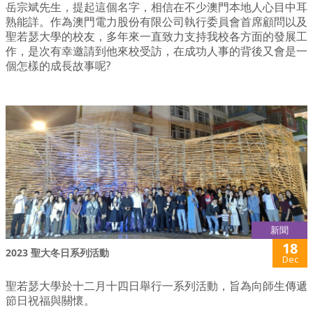
岳宗斌先生，提起這個名字，相信在不少澳門本地人心目中耳
熟能詳。作為澳門電力股份有限公司執行委員會首席顧問以及
聖若瑟大學的校友，多年來一直致力支持我校各方面的發展工
作，是次有幸邀請到他來校受訪，在成功人事的背後又會是一
個怎樣的成長故事呢?
新聞
18
2023 聖大冬日系列活動
Dec
聖若瑟大學於十二月十四日舉行一系列活動，旨為向師生傳遞
節日祝福與關懷。