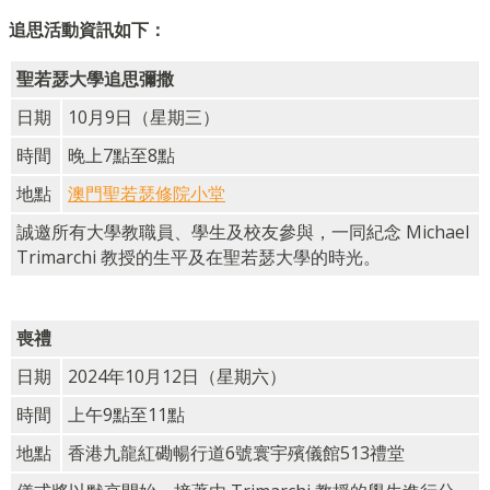
追思活動資訊如下：
聖若瑟大學追思彌撒
日期
10月9日（星期三）
時間
晚上7點至8點
地點
澳門聖若瑟修院小堂
誠邀所有大學教職員、學生及校友參與，一同紀念 Michael
Trimarchi 教授的生平及在聖若瑟大學的時光。
喪禮
日期
2024年10月12日（星期六）
時間
上午9點至11點
地點
香港九龍紅磡暢行道6號寰宇殯儀館513禮堂