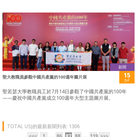
新聞
15
聖大教職員參觀中國共產黨的100週年圖片展
Jul
聖若瑟大學教職員工於7月14日參觀了中國共產黨的100年
——慶祝中國共產黨成立100週年大型主題圖片展。
TOTAL USJ的最新新聞列表: 1306
...
...
<<<
1
86
87
88
119
>>>