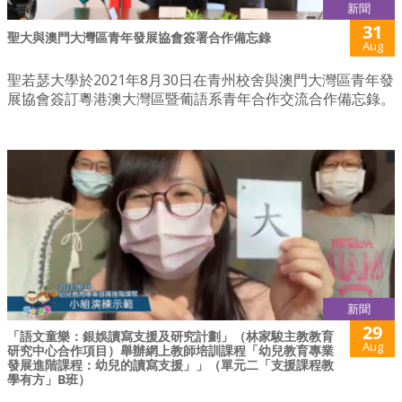
新聞
31
聖大與澳門大灣區青年發展協會簽署合作備忘錄
Aug
聖若瑟大學於2021年8月30日在青州校舍與澳門大灣區青年發
展協會簽訂粵港澳大灣區暨葡語系青年合作交流合作備忘錄。
新聞
29
「語文童樂：銀娛讀寫支援及研究計劃」（林家駿主教教育
Aug
研究中心合作項目）舉辦網上教師培訓課程「幼兒教育專業
發展進階課程：幼兒的讀寫支援」」（單元二「支援課程教
學有方」B班）