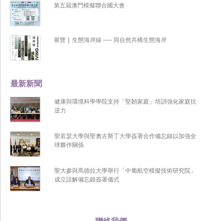
第五屆澳門模擬聯合國大會
展覽 | 生態海岸線 ── 與自然共構生態海岸
最新新聞
健康與環境科學學院支持「堅韌家庭」培訓強化家庭抗
逆力
聖若瑟大學與聖奧古斯丁大學簽署合作備忘錄以加強全
球夥伴關係
聖大參與馬德拉大學舉行「中葡航空模擬技術研究院」
成立諒解備忘錄簽署儀式
聯絡我們