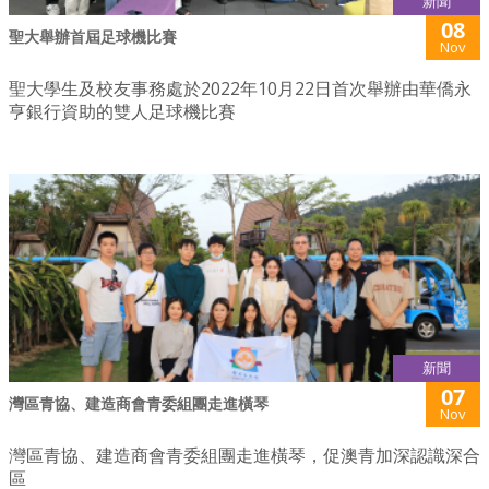
新聞
08
聖大舉辦首屆足球機比賽
Nov
聖大學生及校友事務處於2022年10月22日首次舉辦由華僑永
亨銀行資助的雙人足球機比賽
新聞
07
灣區青協、建造商會青委組團走進橫琴
Nov
灣區青協、建造商會青委組團走進橫琴，促澳青加深認識深合
區