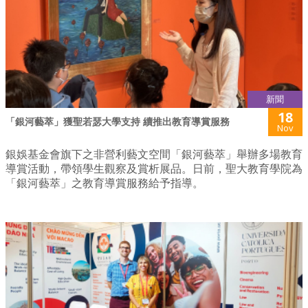
新聞
18
「銀河藝萃」獲聖若瑟大學支持 續推出教育導賞服務
Nov
銀娛基金會旗下之非營利藝文空間「銀河藝萃」舉辦多場教育
導賞活動，帶領學生觀察及賞析展品。日前，聖大教育學院為
「銀河藝萃」之教育導賞服務給予指導。