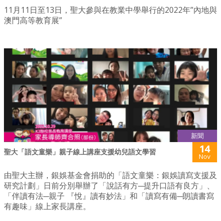
11月11日至13日，聖大參與在教業中學舉行的2022年”內地與
澳門高等教育展”
新聞
14
聖大「語文童樂」親子線上講座支援幼兒語文學習
Nov
由聖大主辦，銀娛基金會捐助的「語文童樂：銀娛讀寫支援及
研究計劃」日前分別舉辦了「說話有方─提升口語有良方」、
「伴讀有法─親子 『悅』讀有妙法」和「讀寫有備─朗讀書寫
有趣味」線上家長講座。