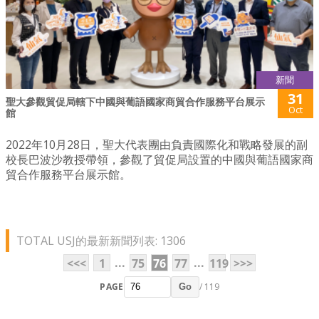
新聞
31
聖大參觀貿促局轄下中國與葡語國家商貿合作服務平台展示
Oct
館
2022年10月28日，聖大代表團由負責國際化和戰略發展的副
校長巴波沙教授帶領，參觀了貿促局設置的中國與葡語國家商
貿合作服務平台展示館。
TOTAL USJ的最新新聞列表: 1306
...
...
<<<
1
75
76
77
119
>>>
PAGE
/ 119
Go