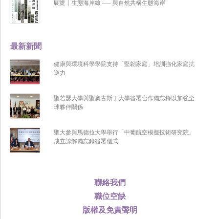
展覽 | 生態海岸線 ── 與自然共構生態海岸
最新新聞
健康與環境科學學院支持「堅韌家庭」培訓強化家庭抗
逆力
聖若瑟大學與聖奧古斯丁大學簽署合作備忘錄以加強全
球夥伴關係
聖大參與馬德拉大學舉行「中葡航空模擬技術研究院」
成立諒解備忘錄簽署儀式
聯絡我們
職位空缺
版權及免責聲明