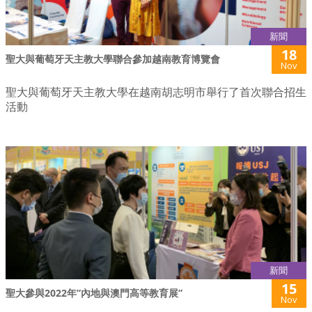
新聞
18
聖大與葡萄牙天主教大學聯合參加越南教育博覽會
Nov
聖大與葡萄牙天主教大學在越南胡志明市舉行了首次聯合招生
活動
新聞
15
聖大參與2022年”內地與澳門高等教育展”
Nov