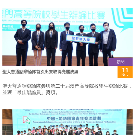
新聞
11
聖大普通話辯論隊首次出賽取得亮麗成績
Nov
聖大普通話辯論隊參與第二十屆澳門高等院校學生辯論比賽，
並獲「最佳辯論員」獎項。