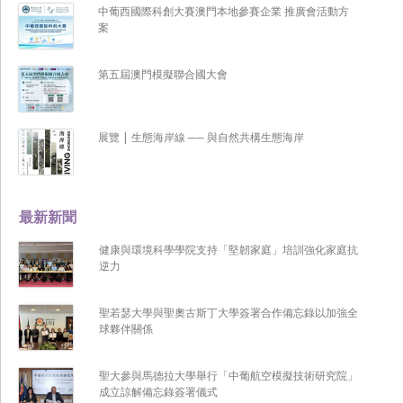
中葡西國際科創大賽澳門本地參賽企業 推廣會活動方
案
第五屆澳門模擬聯合國大會
展覽 | 生態海岸線 ── 與自然共構生態海岸
最新新聞
健康與環境科學學院支持「堅韌家庭」培訓強化家庭抗
逆力
聖若瑟大學與聖奧古斯丁大學簽署合作備忘錄以加強全
球夥伴關係
聖大參與馬德拉大學舉行「中葡航空模擬技術研究院」
成立諒解備忘錄簽署儀式