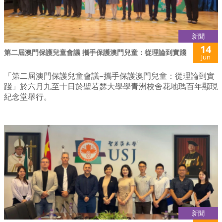
新聞
14
第二屆澳門保護兒童會議 攜手保護澳門兒童：從理論到實踐
Jun
「第二屆澳門保護兒童會議–攜手保護澳門兒童：從理論到實
踐」於六月九至十日於聖若瑟大學學青洲校舍花地瑪百年顯現
紀念堂舉行。
新聞