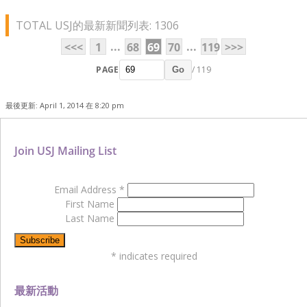
TOTAL USJ的最新新聞列表: 1306
...
...
<<<
1
68
69
70
119
>>>
PAGE
/ 119
Go
最後更新: April 1, 2014 在 8:20 pm
Join USJ Mailing List
Email Address
*
First Name
Last Name
*
indicates required
最新活動