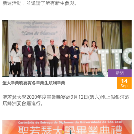
新週活動，並邀請了所有新生參與。
新聞
14
聖大畢業晚宴賀各畢業生順利畢業
Sep
聖若瑟大學2020年度畢業晚宴於9月12日(週六)晚上假銀河酒
店綠洲宴會廳進行。