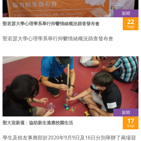
新聞
22
聖若瑟大學心理學系舉行抑鬱情緒概況篩查發布會
Sep
聖若瑟大學心理學系舉行抑鬱情緒概況篩查發布會
新聞
17
聖大迎新週：協助新生適應校園生活
Sep
學生及校友事務部於2020年9月9日及16日分別舉辦了兩場迎