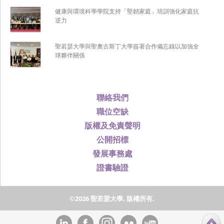
健康與環境科學學院支持「堅韌家庭」培訓強化家庭抗
逆力
聖若瑟大學與聖奧古斯丁大學簽署合作備忘錄以加強全
球夥伴關係
聯絡我們
職位空缺
版權及免責聲明
公開招標
發展事務處
證書驗證
©2026 聖若瑟大學, 版權所有.