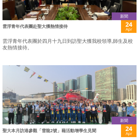
新聞
24
雲浮青年代表團赴聖大獲熱情接待
Apr
雲浮青年代表團於四月十九日到訪聖大獲我校領導,師生及校
友熱情接待。
新聞
24
聖大本月訪港參觀「雪龍2號」藉活動增學生見聞
Apr