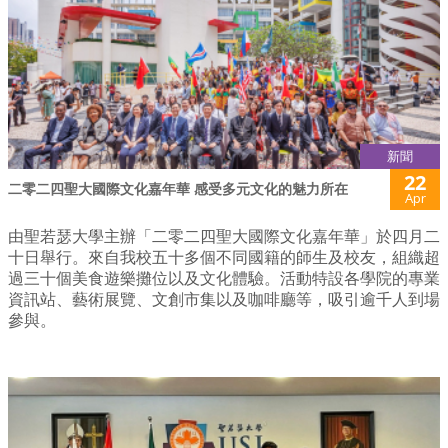
新聞
22
二零二四聖大國際文化嘉年華 感受多元文化的魅力所在
Apr
由聖若瑟大學主辦「二零二四聖大國際文化嘉年華」於四月二
十日舉行。來自我校五十多個不同國籍的師生及校友，組織超
過三十個美食遊樂攤位以及文化體驗。活動特設各學院的專業
資訊站、藝術展覽、文創市集以及咖啡廳等，吸引逾千人到場
參與。