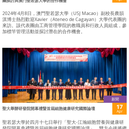
團探討與澳門聖若瑟大學的合作機會
2024年4月8日，澳門聖若瑟大學（USJ Macao）副校長農韻
淇博士熱烈歡迎Xavier（Ateneo de Cagayan）大學代表團的
來訪。該代表團由工商管理學院的教職員和行政人員組成，參
加標竿管理活動並探討潛在的合作機會。
新聞
17
聖大舉辦研發院開幕禮暨首屆細胞健康研究國際論壇
Apr
聖若瑟大學於四月十七日舉行「聖大-江瀚細胞營養與健康研
發院開幕典禮暨首屆細胞健康研究國際論壇」。雙方今後將繼