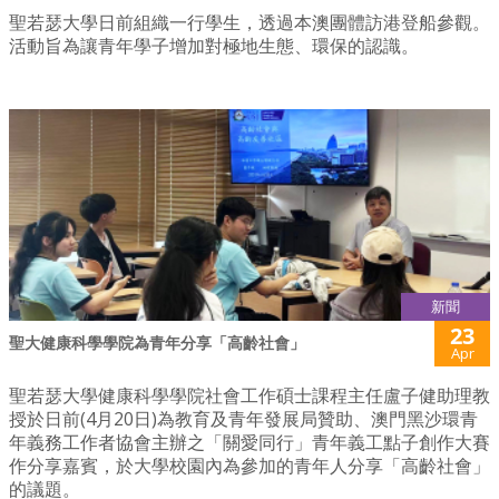
聖若瑟大學日前組織一行學生，透過本澳團體訪港登船參觀。
活動旨為讓青年學子增加對極地生態、環保的認識。
新聞
23
聖大健康科學學院為青年分享「高齡社會」
Apr
聖若瑟大學健康科學學院社會工作碩士課程主任盧子健助理教
授於日前(4月20日)為教育及青年發展局贊助、澳門黑沙環青
年義務工作者協會主辦之「關愛同行」青年義工點子創作大賽
作分享嘉賓，於大學校園內為參加的青年人分享「高齡社會」
的議題。