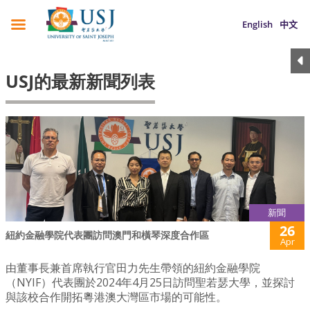
English
中文
USJ的最新新聞列表
新聞
26
紐約金融學院代表團訪問澳門和橫琴深度合作區
Apr
由董事長兼首席執行官田力先生帶領的紐約金融學院
（NYIF）代表團於2024年4月25日訪問聖若瑟大學，並探討
與該校合作開拓粵港澳大灣區市場的可能性。