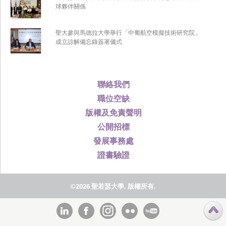
球夥伴關係
聖大參與馬德拉大學舉行「中葡航空模擬技術研究院」
成立諒解備忘錄簽署儀式
聯絡我們
職位空缺
版權及免責聲明
公開招標
發展事務處
證書驗證
©2026 聖若瑟大學, 版權所有.