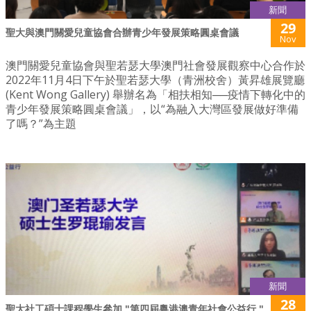
新聞
29
聖大與澳門關愛兒童協會合辦青少年發展策略圓桌會議
Nov
澳門關愛兒童協會與聖若瑟大學澳門社會發展觀察中心合作於
2022年11月4日下午於聖若瑟大學（青洲校舍）黃昇雄展覽廳
(Kent Wong Gallery) 舉辦名為「相扶相知──疫情下轉化中的
青少年發展策略圓桌會議」，以“為融入大灣區發展做好準備
了嗎？”為主題
新聞
28
聖大社工碩士課程學生參加 "第四屆粵港澳青年社會公益行 "