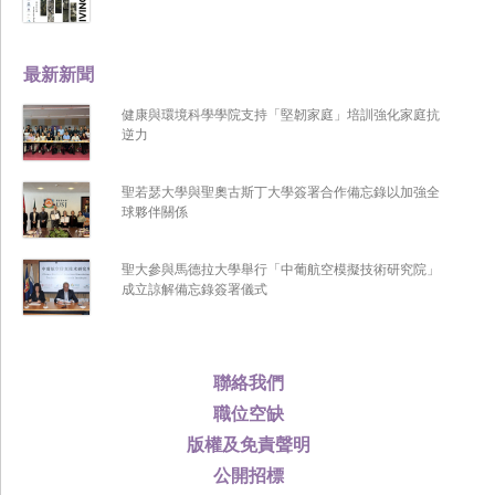
最新新聞
健康與環境科學學院支持「堅韌家庭」培訓強化家庭抗
逆力
聖若瑟大學與聖奧古斯丁大學簽署合作備忘錄以加強全
球夥伴關係
聖大參與馬德拉大學舉行「中葡航空模擬技術研究院」
成立諒解備忘錄簽署儀式
聯絡我們
職位空缺
版權及免責聲明
公開招標