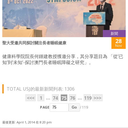
新聞
28
聖大受邀共同探討關注長者睡眠健康
Nov
健康科學院院長何鍾建教授獲邀分享，其分享題目為 「從’已
知’到’未知’-探討澳門長者睡眠障礙之研究」。
TOTAL USJ的最新新聞列表: 1306
...
...
<<<
1
74
75
76
119
>>>
PAGE
/ 119
Go
最後更新: April 1, 2014 在 8:20 pm