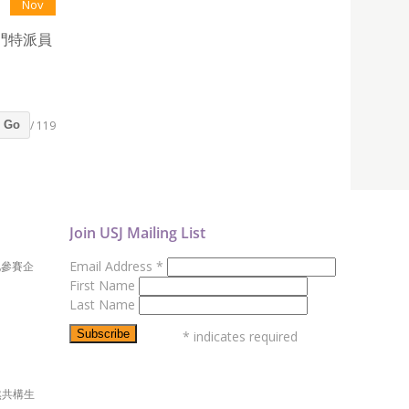
Nov
門特派員
/ 119
Go
Join USJ Mailing List
Email Address
*
地參賽企
First Name
Last Name
*
indicates required
然共構生