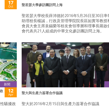
17
聖若瑟大學參訪團訪問上海
Oct
聖若瑟大學校長薛沛德於2016年5月26日至30日
助理校長楊誠，行政及管理學院院長區如實等教授
會員大會主席袁錫榮等校友會領導層和理事長羅啟
會代表共21人組成的中華文化參訪團訪問上海。
新聞
12
政
聖大與生產力簽署合作協議
Apr
範性騷擾政
聖大於2016年2月15日與生產力簽署合作協議