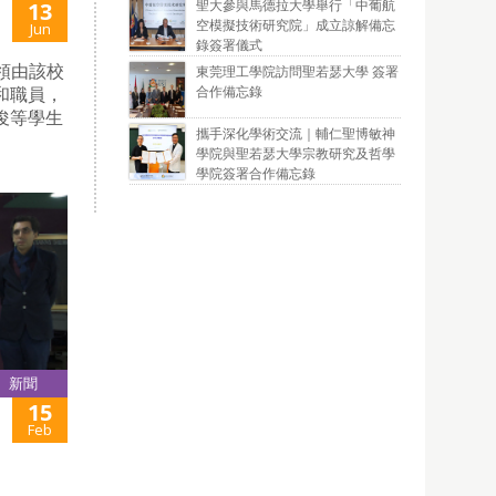
聖大參與馬德拉大學舉行「中葡航
13
空模擬技術研究院」成立諒解備忘
Jun
錄簽署儀式
率領由該校
東莞理工學院訪問聖若瑟大學 簽署
合作備忘錄
和職員，
俊等學生
攜手深化學術交流｜輔仁聖博敏神
學院與聖若瑟大學宗教研究及哲學
學院簽署合作備忘錄
新聞
15
Feb