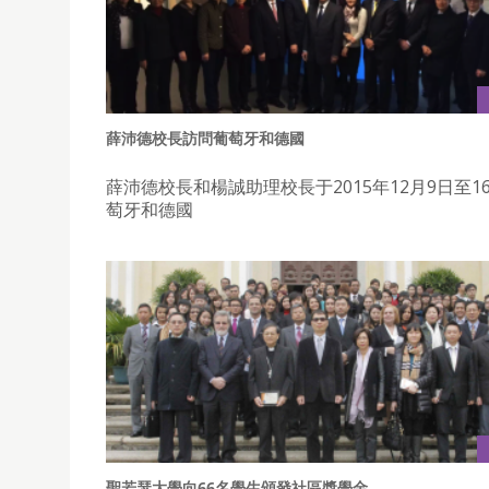
薛沛德校長訪問葡萄牙和德國
薛沛德校長和楊誠助理校長于2015年12月9日至1
萄牙和德國
聖若瑟大學向66名學生頒發社區獎學金