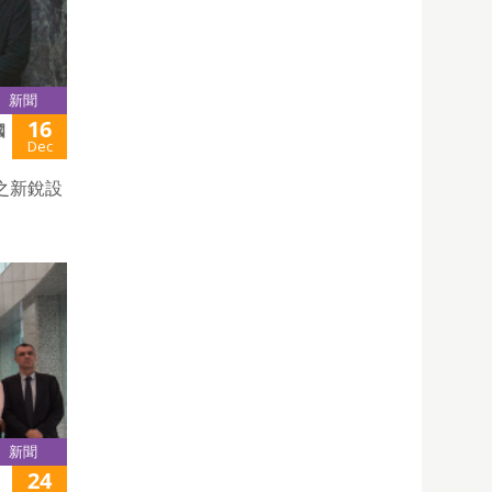
新聞
16
國
Dec
之新銳設
新聞
24