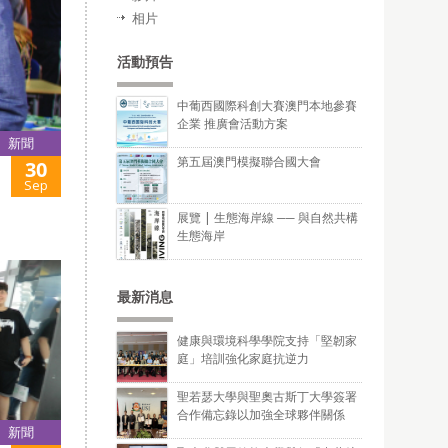
相片
活動預告
中葡西國際科創大賽澳門本地參賽
企業 推廣會活動方案
新聞
第五屆澳門模擬聯合國大會
30
Sep
展覽 | 生態海岸線 ── 與自然共構
生態海岸
最新消息
健康與環境科學學院支持「堅韌家
庭」培訓強化家庭抗逆力
聖若瑟大學與聖奧古斯丁大學簽署
合作備忘錄以加強全球夥伴關係
新聞