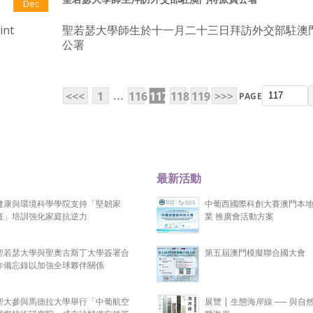
Dec
int
聖若瑟大學師生於十一月二十三日拜訪外交部駐澳
公署
...
<<<
1
116
117
118
119
>>>
PAGE
最新活動
健康與環境科學學院支持「堅韌家
中葡西國際科創大賽澳門本
庭」培訓強化家庭抗逆力
業 推廣會活動方案
聖若瑟大學與聖奧古斯丁大學簽署合
第五屆澳門模擬聯合國大會
作備忘錄以加強全球夥伴關係
聖大參與馬德拉大學舉行「中葡航空
展覽 | 生態海岸線 ── 與自