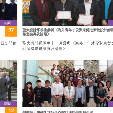
新聞
07
聖大設計系學生參與《海外青年才俊聚東莞之新銳設計師
Jan
際邀請賽及論壇》
6日訪問葡
聖大設計系學生十一月參與《海外青年才俊聚東莞
計師國際邀請賽及論壇》
新聞
12
聖若瑟大學師生拜訪外交部駐澳門特派員公署