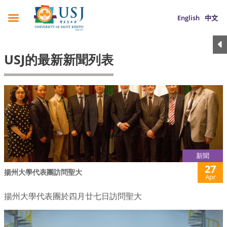
English
中文
USJ的最新新聞列表
新聞
27
揚州大學代表團訪問聖大
Apr
揚州大學代表團於四月廿七日訪問聖大