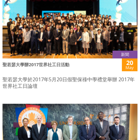
新聞
20
聖若瑟大學辦2017世界社工日活動
May
聖若瑟大學於2017年5月20日假聖保祿中學禮堂舉辦 2017年
世界社工日論壇