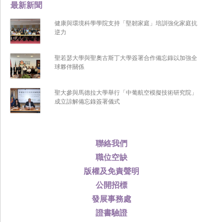
最新新聞
健康與環境科學學院支持「堅韌家庭」培訓強化家庭抗
逆力
聖若瑟大學與聖奧古斯丁大學簽署合作備忘錄以加強全
球夥伴關係
聖大參與馬德拉大學舉行「中葡航空模擬技術研究院」
成立諒解備忘錄簽署儀式
聯絡我們
職位空缺
版權及免責聲明
公開招標
發展事務處
證書驗證