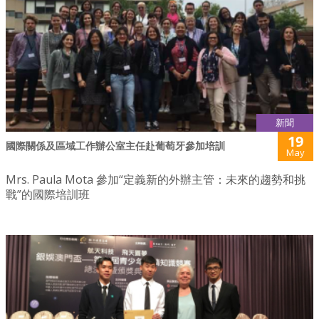
新聞
19
國際關係及區域工作辦公室主任赴葡萄牙參加培訓
May
Mrs. Paula Mota 參加“定義新的外辦主管：未來的趨勢和挑
戰”的國際培訓班