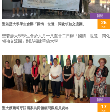
新聞
26
聖若瑟大學學生會辦「國情．世遺．閩化領袖交流團」
Jun
聖若瑟大學學生會於六月十八至廿二日辦「國情．世遺．閩化
領袖交流團」到訪福建華僑大學
新聞
17
聖大獲葡萄牙語國家共同體顧問觀察員資格
Jun