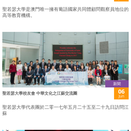
聖若瑟大學是澳門唯一擁有葡語國家共同體顧問觀察員地位的
高等教育機構。
新聞
06
聖若瑟大學校友會 中華文化之江蘇交流團
Jun
聖若瑟大學代表團於二零一七年五月二十五至二十九日訪問江
蘇