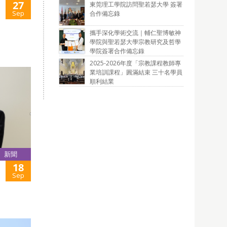
27
東莞理工學院訪問聖若瑟大學 簽署
Sep
合作備忘錄
攜手深化學術交流｜輔仁聖博敏神
學院與聖若瑟大學宗教研究及哲學
學院簽署合作備忘錄
2025-2026年度「宗教課程教師專
業培訓課程」圓滿結束 三十名學員
順利結業
新聞
18
Sep