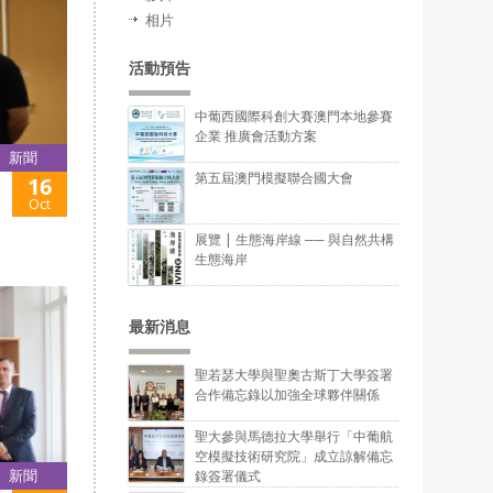
相片
活動預告
中葡西國際科創大賽澳門本地參賽
企業 推廣會活動方案
新聞
第五屆澳門模擬聯合國大會
16
Oct
展覽 | 生態海岸線 ── 與自然共構
生態海岸
最新消息
聖若瑟大學與聖奧古斯丁大學簽署
合作備忘錄以加強全球夥伴關係
聖大參與馬德拉大學舉行「中葡航
空模擬技術研究院」成立諒解備忘
新聞
錄簽署儀式