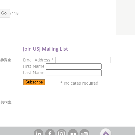
/ 119
Go
Join USJ Mailing List
Email Address
*
地參賽企
First Name
Last Name
*
indicates required
然共構生