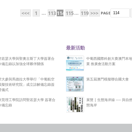
...
...
<<<
1
113
114
115
119
>>>
PAGE
最新活動
聖若瑟大學與聖奧古斯丁大學簽署合
中葡西國際科創大賽澳門本
作備忘錄以加強全球夥伴關係
業 推廣會活動方案
聖大參與馬德拉大學舉行「中葡航空
第五屆澳門模擬聯合國大會
模擬技術研究院」成立諒解備忘錄簽
署儀式
東莞理工學院訪問聖若瑟大學 簽署合
展覽 | 生態海岸線 ── 與自
作備忘錄
態海岸