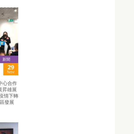
新聞
29
Nov
中心合作
黃昇雄展
──疫情下轉
灣區發展