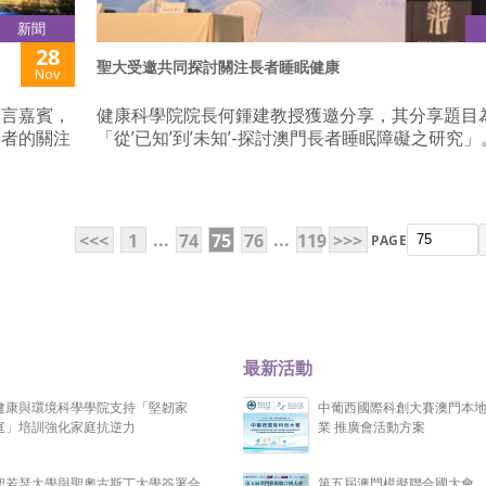
新聞
28
聖大受邀共同探討關注長者睡眠健康
Nov
發言嘉賓，
健康科學院院長何鍾建教授獲邀分享，其分享題目
長者的關注
「從’已知’到’未知’-探討澳門長者睡眠障礙之研究」
...
...
<<<
1
74
75
76
119
>>>
PAGE
最新活動
健康與環境科學學院支持「堅韌家
中葡西國際科創大賽澳門本
庭」培訓強化家庭抗逆力
業 推廣會活動方案
聖若瑟大學與聖奧古斯丁大學簽署合
第五屆澳門模擬聯合國大會