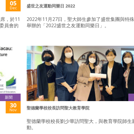
05
盛世之友運動同樂日 2022
Dec
席，於11
2022年11月27日，聖大師生參加了盛世集團與特
行委員會的
舉辦的「2022盛世之友運動同樂日」。
新聞
30
聖德蘭學校校長訪問聖大教育學院
Nov
聖德蘭學校校長劉少華訪問聖大，與教育學院師生
動。