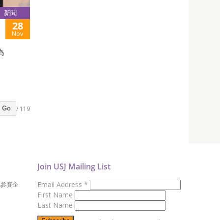
新聞
28
Nov
為
。
/ 119
Go
Join USJ Mailing List
Email Address
*
地參賽企
First Name
Last Name