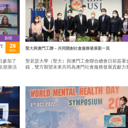
新聞
28
行
聖大與澳門工聯 – 共同開創社會服務發展新一頁
Nov
0日參加了
聖若瑟大學（聖大）與澳門工會聯合總會日前簽署
學生慈善活
錄，雙方期望未來共同為澳門社會服務發展貢獻力