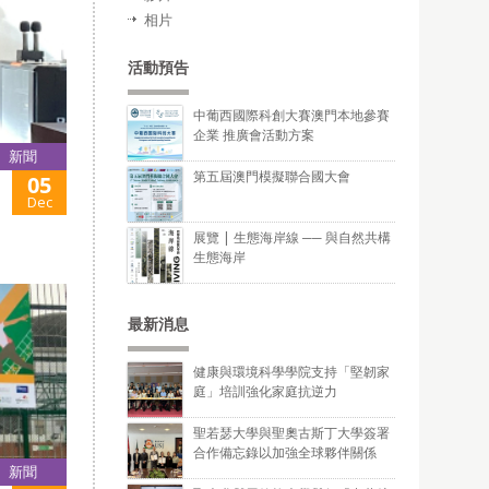
相片
活動預告
中葡西國際科創大賽澳門本地參賽
企業 推廣會活動方案
新聞
第五屆澳門模擬聯合國大會
05
Dec
展覽 | 生態海岸線 ── 與自然共構
生態海岸
最新消息
健康與環境科學學院支持「堅韌家
庭」培訓強化家庭抗逆力
聖若瑟大學與聖奧古斯丁大學簽署
合作備忘錄以加強全球夥伴關係
新聞