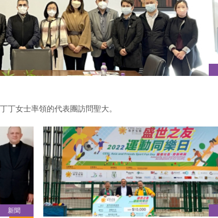
事林丁丁女士率領的代表團訪問聖大。
新聞