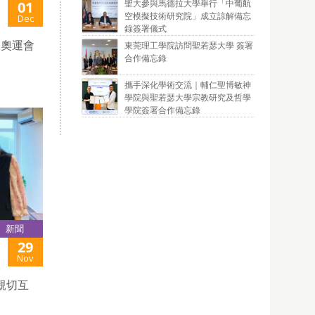
聖大參與馬德拉大學舉行「中葡航
01
空模擬技術研究院」成立諒解備忘
Dec
錄簽署儀式
殊奧運會
東莞理工學院訪問聖若瑟大學 簽署
合作備忘錄
攜手深化學術交流｜輔仁聖博敏神
學院與聖若瑟大學宗教研究及哲學
學院簽署合作備忘錄
新聞
29
Nov
親切互