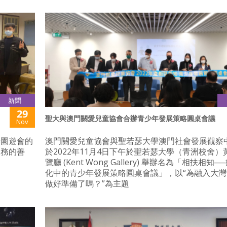
新聞
29
聖大與澳門關愛兒童協會合辦青少年發展策略圓桌會議
Nov
善園遊會的
澳門關愛兒童協會與聖若瑟大學澳門社會發展觀察
服務的善
於2022年11月4日下午於聖若瑟大學（青洲校舍）
覽廳 (Kent Wong Gallery) 舉辦名為「相扶相知
化中的青少年發展策略圓桌會議」，以“為融入大
做好準備了嗎？”為主題