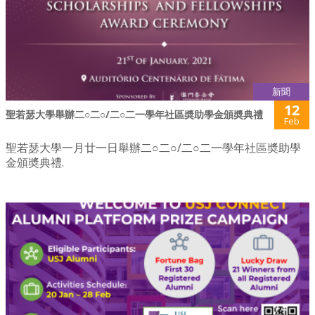
新聞
12
聖若瑟大學舉辦二○二○/二○二一學年社區奬助學金頒奬典禮
Feb
聖若瑟大學一月廿一日舉辦二○二○/二○二一學年社區奬助學
金頒奬典禮.