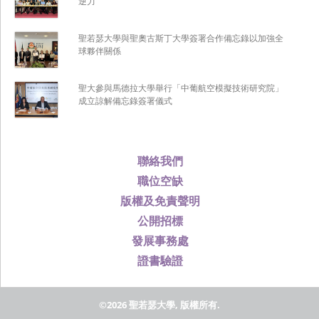
逆力
聖若瑟大學與聖奧古斯丁大學簽署合作備忘錄以加強全
球夥伴關係
聖大參與馬德拉大學舉行「中葡航空模擬技術研究院」
成立諒解備忘錄簽署儀式
聯絡我們
職位空缺
版權及免責聲明
公開招標
發展事務處
證書驗證
©2026 聖若瑟大學, 版權所有.