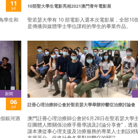
11
10部聖大學生電影亮相2021澳門青年電影展
Jul
間為學生和
聖若瑟大學有 10 部電影入選本次電影展，全部10
是傳播與媒體學士學位課程的學生的畢業作品。
新聞
06
註冊心理治療師公會於聖若瑟大學舉辦抑鬱症治療討論會
Jul
上假銀河酒
澳門註冊心理治療師公會於6月28日在聖若瑟大學主
症團體人際關係治療手冊導讀及討論分享會”，透
讓本澳從事心理支援及治療服務的專業人士創設經
支援平台，促進社會各界對抑鬱症的關注。