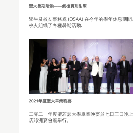
聖大暑期活動——氣槍實用射擊
學生及校友事務處 (OSAA) 在今年的學年休息期
校友組織了各種暑期活動.
2021年度聖大畢業晚宴
二零二一年度聖若瑟大學畢業晚宴於七日三日晚
店綠洲宴會廳舉行。