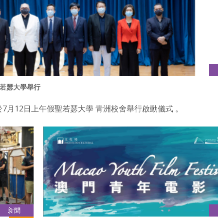
若瑟大學舉行
7月12日上午假聖若瑟大學 青洲校舍舉行啟動儀式 。
新聞