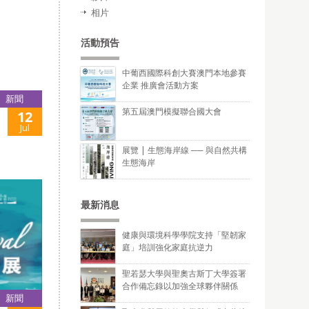
相片
活動預告
中葡西國際科創大賽澳門本地參賽
企業 推廣會活動方案
新聞
第五屆澳門模擬聯合國大會
12
Jul
展覽 | 生態海岸線 ── 與自然共構
生態海岸
最新消息
健康與環境科學學院支持「堅韌家
庭」培訓強化家庭抗逆力
聖若瑟大學與聖奧古斯丁大學簽署
合作備忘錄以加強全球夥伴關係
新聞