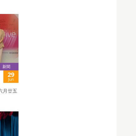
新聞
29
Jun
六月廿五