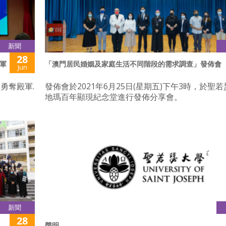
新聞
28
軍
「澳門居民婚姻及家庭生活不同階段的需求調查」發佈會
Jun
勇奪殿軍.
發佈會於2021年6月25日(星期五)下午3時，於聖
地瑪百年顯現紀念堂進行發佈分享會。
新聞
28
聲明