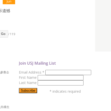
Jun
示遺憾
/ 119
Go
Join USJ Mailing List
Email Address
*
地參賽企
First Name
Last Name
*
indicates required
然共構生