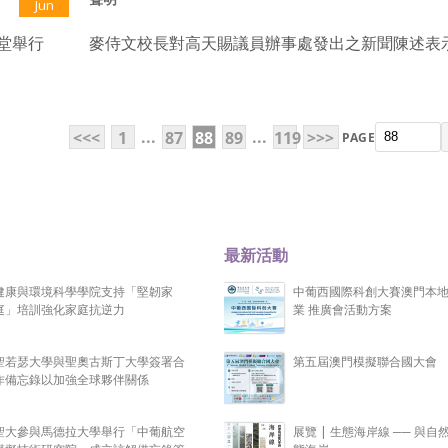
Jun
堂舉行
麥侍文校長對高天賜議員辦事處發出之新聞陳述表
...
...
<<<
1
87
88
89
119
>>>
PAGE
最新活動
健康與環境科學學院支持「堅韌家
中葡西國際科創大賽澳門本
庭」培訓強化家庭抗逆力
業 推廣會活動方案
聖若瑟大學與聖奧古斯丁大學簽署合
第五屆澳門模擬聯合國大會
作備忘錄以加強全球夥伴關係
聖大參與馬德拉大學舉行「中葡航空
展覽 | 生態海岸線 ── 與自