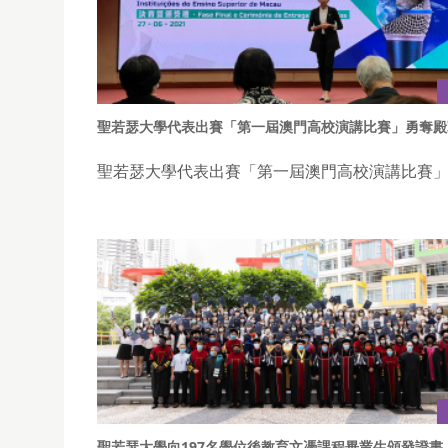
聖若瑟大學代表出賽「第一屆澳門高校演講比賽」勇奪殿
聖若瑟大學代表出賽「第一屆澳門高校演講比賽」
聖若瑟大學向197名學位後教育文憑課程畢業生頒發證書