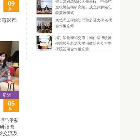
聖大參與馬德拉大學舉行「中葡航
09
空模擬技術研究院」成立諒解備忘
Jul
錄簽署儀式
部電影都
東莞理工學院訪問聖若瑟大學 簽署
合作備忘錄
攜手深化學術交流｜輔仁聖博敏神
學院與聖若瑟大學宗教研究及哲學
學院簽署合作備忘錄
新聞
05
Jul
辦“抑鬱
過研讀會
驗交流及