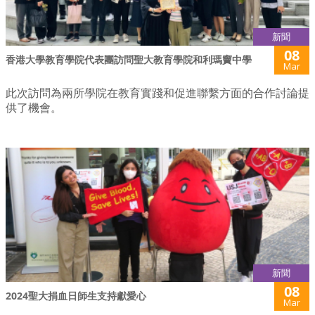
新聞
08
香港大學教育學院代表團訪問聖大教育學院和利瑪竇中學
Mar
此次訪問為兩所學院在教育實踐和促進聯繫方面的合作討論提
供了機會。
新聞
08
2024聖大捐血日師生支持獻愛心
Mar