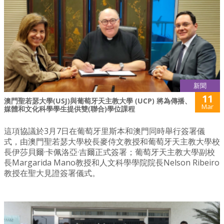
新聞
11
澳門聖若瑟大學(USJ)與葡萄牙天主教大學 (UCP) 將為傳播、
Mar
媒體和文化科學學生提供雙(聯合)學位課程
這項協議於3月7日在葡萄牙里斯本和澳門同時舉行簽署儀
式，由澳門聖若瑟大學校長麥侍文教授和葡萄牙天主教大學校
長伊莎貝爾·卡佩洛亞·吉爾正式簽署；葡萄牙天主教大學副校
長Margarida Mano教授和人文科學學院院長Nelson Ribeiro
教授在聖大見證簽署儀式。