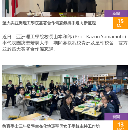
新聞
15
聖大與亞洲理工學院簽署合作備忘錄攜手邁向新征程
Mar
近日，亞洲理工學院校長山本和郎 (Prof. Kazuo Yamamoto)
率代表團訪聖若瑟大學，期間參觀我校青洲及皇朝校舍，雙方
並於當天簽署合作備忘錄。
新聞
13
教育學士三年級學生在化地瑪聖母女子學校主持工作坊
Mar