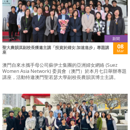
新聞
08
聖大農韻淇副校長獲邀主講「投資於婦女:加速進步」專題講
Mar
座
澳門自來水攜手母公司蘇伊士集團的亞洲婦女網絡 (Suez
Women Asia Network) 委員會（澳門）於本月七日舉辦專題
講座，活動特邀澳門聖若瑟大學副校長農韻淇博士主講。