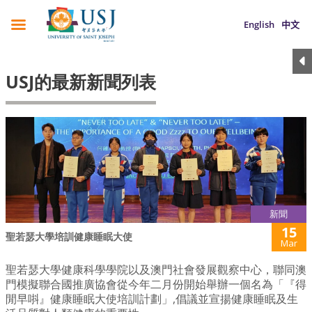
English
中文
USJ的最新新聞列表
新聞
15
聖若瑟大學培訓健康睡眠大使
Mar
聖若瑟大學健康科學學院以及澳門社會發展觀察中心，聯同澳
門模擬聯合國推廣協會從今年二月份開始舉辦一個名為「『得
閒早唞』健康睡眠大使培訓計劃」,倡議並宣揚健康睡眠及生