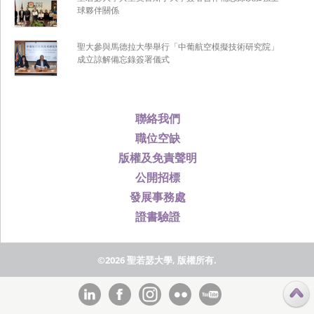
球夥伴關係
聖大參與馬德拉大學舉行「中葡航空模擬技術研究院」
成立諒解備忘錄簽署儀式
聯絡我們
職位空缺
版權及免責聲明
公開招標
發展事務處
證書驗證
©2026 聖若瑟大學, 版權所有.