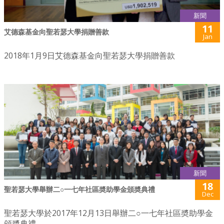
新聞
11
艾德森基金向聖若瑟大學捐贈善款
Jan
2018年1月9日艾德森基金向聖若瑟大學捐贈善款
新聞
18
聖若瑟大學舉辦二○一七年社區奬助學金頒奬典禮
Dec
聖若瑟大學於2017年12月13日舉辦二○一七年社區奬助學金
頒奬典禮