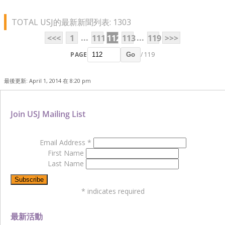
TOTAL USJ的最新新聞列表: 1303
...
...
<<<
1
111
112
113
119
>>>
PAGE
/ 119
Go
最後更新: April 1, 2014 在 8:20 pm
Join USJ Mailing List
Email Address
*
First Name
Last Name
*
indicates required
最新活動